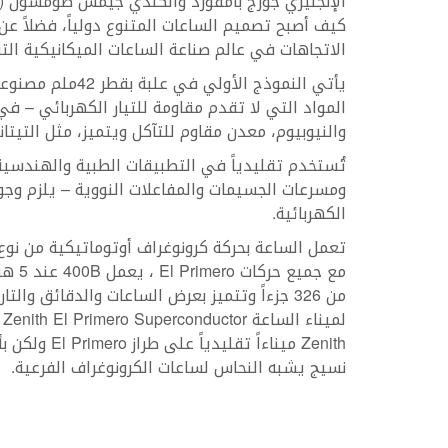
الإنجليزي جورج بامفورد والكندي جيمس طومسون (
كيف أصبح تصميم الساعات المتنوع دولياً، فضلاً ع
الاتجاهات في عالم صناعة الساعات الميكانيكية التق
المواد التي لا تقدم مقاومة للتيار الكهربائي – ف
والنيوبيوم، معدن مقاوم للتآكل ويتميز، مثل التيتان
تُستخدم تقليدياً في التطبيقات الطبية والهندسية 
ومسرعات الجسيمات والمفاعلات النووية – يلزم وجو
الكهربائية.
Zenith ميناءا
نسيج يشبه النحاس لساعات الكرونوغراف الفرعية.