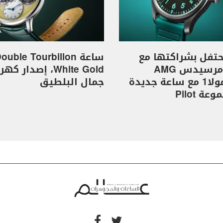
I تحتفل بشراكتها مع
ساعة ouble Tourbillon
فريق مرسيدس AMG
White Gold، إصدار 
للفورمولا1 مع ساعة جديدة
جمال البلطيق
ة Pilot