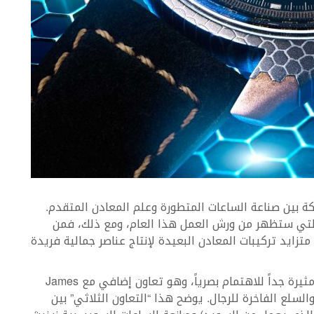
كة بين صناعة الساعات المتطورة وعلم المعادن المتقدم.
 التي ستظهر من ورش العمل هذا العام، ومع ذلك، فمن
زايد تركيبات المعادن البعيدة لإنتاج عناصر جمالية فريدة
ان ساعة “Zenith by Bamford” ذو الإصدار المحدود مثيرة جداً للاهتمام بصرياً، وهو تعاون إضافي مع James
خبير في المواد والسلع الفاخرة للرجال. يوضح هذا “التعاون الثلاثي” بين