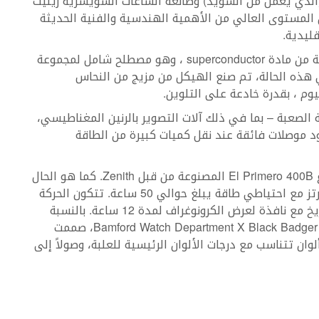
الذي يعمل من السويد) وصانعة الساعات السويسرية زينيث
ن المستوى العالي من الأهمية الهندسية والفنية الحديثة
ليدية.
يأتي النموذج الأولي في علبة بقطر 42ملم مصنوعة من مادة superconductor ، وهو مصطلح شامل لمجموعة
ي هذه الحالة، تم صنع الهيكل من مزيج من النحاس
يوم ، بقدرة خادعة على التلوين.
الصعبة – بما في ذلك آلات التصوير بالرنين المغناطيسي،
د موصلات فائقة عند نقل كميات كبيرة من الطاقة
تعمل الساعة بحركة كرونوغراف أوتوماتيكية من نوع El Primero 400B المصنوعة من قبل Zenith. كما هو الحال
مع جميع حركات El Primero ، يعمل 400B عند 5 هرتز مع احتياطي طاقة يبلغ حوالي 50 ساعة. تتكون الحركة
من 326 جزءاً وتتميز بعرض الساعات والدقائق والتاريخ مع نافذة لعرض الكرونوغراف لمدة 12 ساعة. بالنسبة
لميناء الساعة Bamford Watch Department X Black Badger Zenith El Primero Superconductor، صممت
ً تقليدياً على طراز El Primero ولكن بألوان تتناسب مع درجات الألوان الرئيسية للعلبة، وصولاً إلى