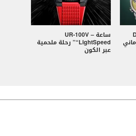
D
ساعة UR-100V –
كهرماني
“LightSpeed” رحلة ملحمية
عبر الكون