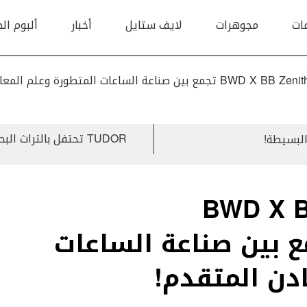
ات
مجوهرات
لايف ستايل
أخبار
ألبوم ال
ساعات المتطورة وعلم المعادن المتقدم!
TUDOR تحتفل بالتراث البحري من خلال مجموعة من ساعات الغواصين المميّزة!
البسيطة!
BWD X B
Supercon تجمع بين صناعة الساعات
دن المتقدم!