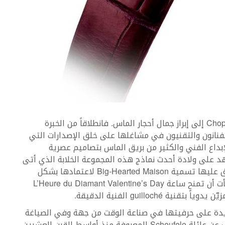
من خلال مجموعة L’Heure du Diamant تسعى Chopard إلى إبراز جمال أحجار الماس. فانطلاقاً من الخبرة
لفنانون والتقنيون في مشاغلها على خلق الإصدارات التي
إبداع الفني والكثير من بريق الماس بتصاميم عصرية
د على ولادة أحدث نماذج هذه المجموعة الخلابة الذي أتى
على شكل القلب، وهو أحد أبرز رموز الدار التي تُطلق عليها تسمية Big-Hearted Maison لاعتمادها بشكل
كبير على مجسمات القلوب، كما أن هذه الأخيرة ارتأت أن تمنح ساعة L’Heure du Diamant Valentine’s Day
guilloché الفنية الدقيقة.
جديدة على حرفيتها في صناعة الوقت من جهة وفي الصياغة
والترصيع الماسي من جهة أخرى، وهذا الأمر معروف عن عائلة Scheufele المعروفة منذ أواسط القرن العشرين