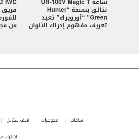
ساعة UR-100V Magic T
WC
تتألق بنسخة “Hunter
Green” “أورويرك” تعيد
تعريف مفهوم إدراك الألوان
من مجموع
ساعات
مجوهرات
لايف ستايل
اشترك مجا