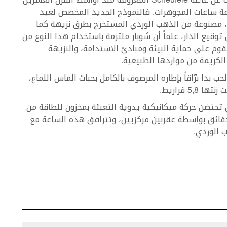
عة ساعات المجوهرات. فالنموذج الجديد المخصص لعيد
 مصنوعة من الذهب الوردي المستخرج بطرق نزيهة كما
قيع الدار، علماً أن شوبار ملتزمة باستخدام هذا النوع من
وم على حماية البيئة ومبادئ الاستدامة، والنزيهة
الكريمة من مواردها الطبيعية.
 بدا برّاقاً بإطاره المرصوف بالكامل بحبات الماس اللماع،
5 قراريط.
ضغط الماء حتى عمق 30 متراً وهي تحتضن حركة ميكانيكية يدوية التعبئة بمخزون للطاقة من
دقائق بواسطة عقربين مركزيين، وتترافق هذه الساعة مع
 الوردي.