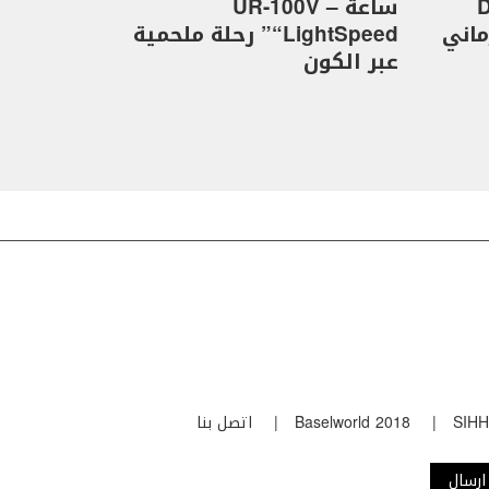
D
ساعة UR-100V –
كهرماني
“LightSpeed” رحلة ملحمية
عبر الكون
SIHH
Baselworld 2018
اتصل بنا