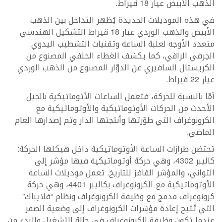
الذهب الأبيض عيار 18 قيراط.
في هذه الموديلات الجديدة يُظهر التداخل بين الذهب
الأبيض والذهب الوردي عيار 18 قيراط التشكيل الهندسي
متعدد الأوجه لعلبة الساعة وتقنيات التشطيب اليدوي
الحِرفي الراقي، كما يكشف الغطاء الخلفي المصنوع من
الكريستال السافيري عن الدوّار المصنوع من الذهب الوردي
عيار 22 قيراط.
أمّا بالنسبة للحركة، فتعمل الساعات الأتوماتيكية بالجيل
الأحدث من الحركات الأوتوماتيكية والأوتوماتيكية مع
الكرونوغراف التي طوّرتها وأنتجتها الدار وتم إصدارها العام
الماضي.
تحتضن طرازات الساعة الأوتوماتيكية داخل هيكلها الحركة:
كاليبر 4302، وهي حركة أوتوماتيكية فيها مؤشر إلى
الثواني، والمؤشر القافز للتاريخ. تعمل موديلات الساعة
الأوتوماتيكية مع الكرونوغراف بكاليبر 4401، وهي حركة
كرونوغراف مدمج مع وظيفة الكرونوغراف ونظام “فلايباك”
التي تُتيح إعادة مؤشرات الكرونوغراف إلى وضعية الصفر
عندما تكون وظيفة الكرونوغراف في حالة التشغيل والبدء من