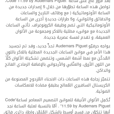
بعد مرور عامٍ على ساعة Code 11.59 by Audemars Piguet،
تواصل هذه الساعة تطوّرها من خلال 5 إصدارات جديدة من
الساعة الأوتوماتيكية ( مع وظائف التاريخ والساعات
والدقائق والثواني)، و5 طرازات جديدةٍ أخرى من الساعة
الأوتوماتيكية التي تضم وظيفة الكرونوغراف. تأتي الساعات
الجديدة مع موانىء مطلية باللاكر ومجموعة من الألوان
العميقة، و تقدم لمسة عصرية جديدة.
يواجه حرفيّو Audemars Piguet تحدٍّ جديد، وقد تم تجسيد
هذا الأمر في موانئ الساعات الجديدة المطلية باللاكر باللون
المُدخّن مع نمط أشعة الشمس، وتتضمن تشكيلة الألوان كلّاً
من اللون الأزرق، والعنّابي والأرجواني بالإضافة الرمادي الفاتح
والداكن.
تتميّز زجاجة هذه الساعات ذات الانحناء المُزدوج المصنوعة من
الكريستال السافيري المُعالج بطبقةٍ مضادة للانعكاسات
الضوئية.
تُكمِل الألوان الأنيقة للموانئ التصميم المعاصر لساعة”Code
11.59 by Audemars Piguet” . أمّا بالنسبة لعلبة الساعة نجد
أنها تتكوّن من قسم أوسط بالشكل المُثمّن وإطار دائري فائق