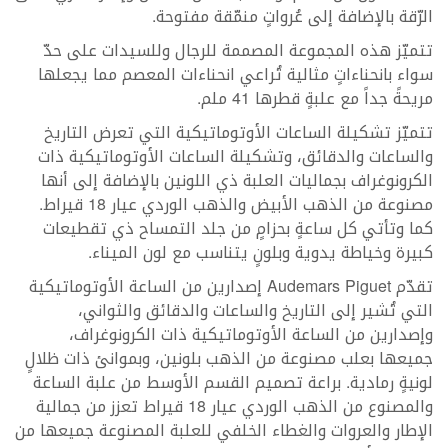
الرّقة بالإضافة إلى عُرواتٍ منمّقة مفتوحة.
تتميّز هذه المجموعة المصممة للرجال وللسيدات على حدّ
سواء بانحناءاتٍ مثالية تُراعي انحناءات المعصم مما يجعلها
مريحةً جداً مع علبةٍ قطرها 41 ملم.
تتميّز تشكيلة الساعات الأوتوماتيكية التي تعرض التاريخ
والساعات والدقائق، وتشكيلة الساعات الأوتوماتيكية ذات
الكرونوغراف بجماليات العلبة ذي اللونين بالإضافة إلى أنها
مصنوعة من الذهب الأبيض والذهب الوردي عيار 18 قيراط.
كما وتأتي كل ساعةٍ بحزامٍ من جلد التمساح ذي تقطيعات
كبيرة وخياطة يدوية وبلونٍ يتناسب مع لون الميناء.
تقدّم Audemars Piguet إصدارين من الساعة الأوتوماتيكية
التي تُشير إلى التاريخ والساعات والدقائق والثواني،
وإصدارين من الساعة الأوتوماتيكية ذات الكرونوغراف،
جميعها بعلب مصنوعة من الذهب بلونين، وبموانئ ذات ظلالٍ
لونيةٍ رمادية. براعة تصميم القسم الأوسط من علبة الساعة
والمصنوع من الذهب الوردي عيار 18 قيراط تعزز من جمالية
الإطار والعروات والغطاء الخلفي للعلبة المصنوعة جميعها من