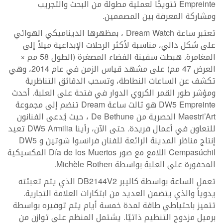
Empreinte تتويجًا لعملية مطولة من البحث والتجريب
ومشاركة المعرفة بين المصممين.
تعتبر ساعة Dream Watch ، بمظهرها الديناميكي الهوائي
على شكل دالي، مناسبة لأكثر الرحلات الإبداعية ميلاً إلى
المغامرة. هبطت سفينة الفضاء المصغرة (الطول 58 مم ×
العرض 47 مم) على مشهد قياس الزمن في عام 2014، وهي
تكشف عن الساعات النطاطة، وتسحب الدقائق التناظرية
ومؤشر طور القمر الكروي الدوار في فتحة على العلبة. أحدث
DW5 Empreinte هو ثالث ساعة Dream تنضم إلى مجموعة
Maestri’Art الحصرية من De Bethune ، حيث يُدعى الفنانون
للتعاون في أعمال فريدة. حتى الآن، رأينا DW5 Armilia تعيد
إنتاج مناظر المدينة الرائعة للفنان فرانسوا شوتين و DW5
Cempasúchil اللامع مع صور Día de los Muertos المكسيكية
المحفورة على العلبة بواسطة Michèle Rothen.
تعمل الساعة بواسطة كاليبر DB2144V2 الذي يتم تعبئته
يدوياً والذي يتضمن العديد من ابتكارات العلامة التجارية.
تتميز باحتياطي طاقة لمدة خمسة أيام يتم توفيره بواسطة
برميل مزدوج التنظيم ذاتيًا. يشتمل المنظم على توازن من