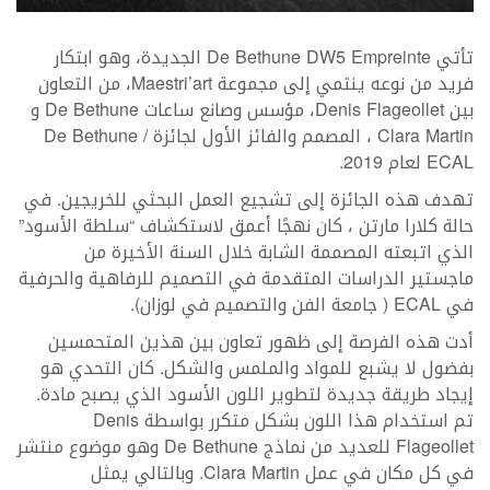
تأتي De Bethune DW5 Empreinte الجديدة، وهو ابتكار
فريد من نوعه ينتمي إلى مجموعة Maestri’art، من التعاون
بين Denis Flageollet، مؤسس وصانع ساعات De Bethune و
Clara Martin ، المصمم والفائز الأول لجائزة De Bethune /
ECAL لعام 2019.
تهدف هذه الجائزة إلى تشجيع العمل البحثي للخريجين. في
حالة كلارا مارتن ، كان نهجًا أعمق لاستكشاف “سلطة الأسود”
الذي اتبعته المصممة الشابة خلال السنة الأخيرة من
ماجستير الدراسات المتقدمة في التصميم للرفاهية والحرفية
في ECAL ( جامعة الفن والتصميم في لوزان).
أدت هذه الفرصة إلى ظهور تعاون بين هذين المتحمسين
بفضول لا يشبع للمواد والملمس والشكل. كان التحدي هو
إيجاد طريقة جديدة لتطوير اللون الأسود الذي يصبح مادة.
تم استخدام هذا اللون بشكل متكرر بواسطة Denis
Flageollet للعديد من نماذج De Bethune وهو موضوع منتشر
في كل مكان في عمل Clara Martin. وبالتالي يمثل