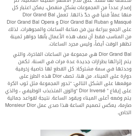
مخصصة لها فقط. على مدار الأشهر القليلة الماضية، تمّ
إصدار عدداً من المجموعات بشكلٍ منفصل، يمكن اعتبار كل
منها عملاً فنياً في حدّ ذاتها. تعمل Dior Grand Bal
Masqué و Dior Grand Bal Ruban و Dior Grand Bal Opera
على الجمع ببراعة بين فن صناعة الساعات والمجوهرات. لذلك
من المناسب فقط أن نصف هذه الأعمال بأنها جواهر ثمينة
تظهر الوقت أيضاً، وليس مجرد الساعات.
Dior Grand Bal هي مجموعة من الساعات الفاخرة، والتي
يتم إثرائها بطرازات جديدة عدة مرات في السنة. تكمن
وحدتها في سمة مشتركة: كل القطع لها خاصية زخرفية
دوارة على الميناء. من هنا، تصف Dior هذه الطرز على
موقعها على الشكل التالي: “تدور المجموعة مثل ثوب الكرة
على إيقاع ” Dior Inversé “والوزن المتذبذب الوظيفي ، والذي
يتم وضعه أعلى الميناء ويقود الساعة. نتيجة لقواعد جمالية
صارمة، يعكس تصميم الساعة هذا صدى عمل Monsieur Dior
الخاص.