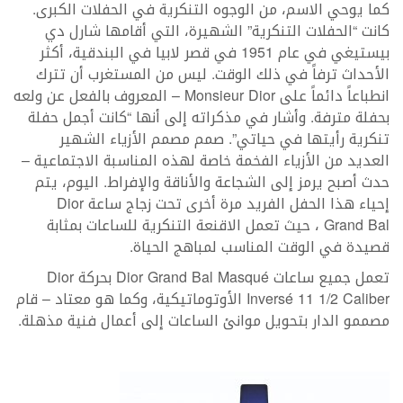
كما يوحي الاسم، من الوجوه التنكرية في الحفلات الكبرى.
كانت “الحفلات التنكرية” الشهيرة، التي أقامها شارل دي
بيستيغي في عام 1951 في قصر لابيا في البندقية، أكثر
الأحداث ترفاً في ذلك الوقت. ليس من المستغرب أن تترك
انطباعاً دائماً على Monsieur Dior – المعروف بالفعل عن ولعه
بحفلة مترفة. وأشار في مذكراته إلى أنها “كانت أجمل حفلة
تنكرية رأيتها في حياتي”. صمم مصمم الأزياء الشهير
العديد من الأزياء الفخمة خاصة لهذه المناسبة الاجتماعية –
حدث أصبح يرمز إلى الشجاعة والأناقة والإفراط. اليوم، يتم
إحياء هذا الحفل الفريد مرة أخرى تحت زجاج ساعة Dior
Grand Bal ، حيث تعمل الاقنعة التنكرية للساعات بمثابة
قصيدة في الوقت المناسب لمباهج الحياة.
تعمل جميع ساعات Dior Grand Bal Masqué بحركة Dior
Inversé 11 1/2 Caliber الأوتوماتيكية، وكما هو معتاد – قام
مصممو الدار بتحويل موانئ الساعات إلى أعمال فنية مذهلة.