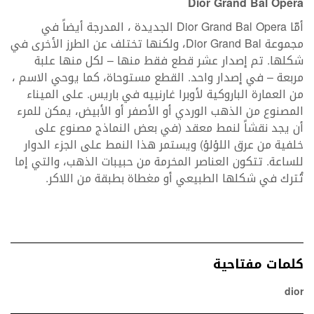
Dior Grand Bal Opera
أمّا Dior Grand Bal Opera الجديدة ، المدرجة أيضاً في
مجموعة Dior Grand Bal، ولكنها تختلف عن الطرز الأخرى في
شكلها. تم إصدار عشر قطع فقط منها – لكل منها علبة
مربعة – في إصدار واحد. القطع مستوحاة، كما يوحي الاسم ،
من العمارة الباروكية لأوبرا غارنييه في باريس. على الميناء
المصنوع من الذهب الوردي أو الأصفر أو الأبيض، يمكن للمرء
أن يجد نقشاً لنمط معقد (في بعض النماذج مصنوع على
خلفية من عرق اللؤلؤ) ويستمر هذا النمط على الجزء الدوار
للساعة. تتكون العناصر المخرمة من حبيبات الذهب، والتي إما
تُترك في شكلها الطبيعي أو مغطاة بطبقة من اللاكر.
كلمات مفتاحية
dior