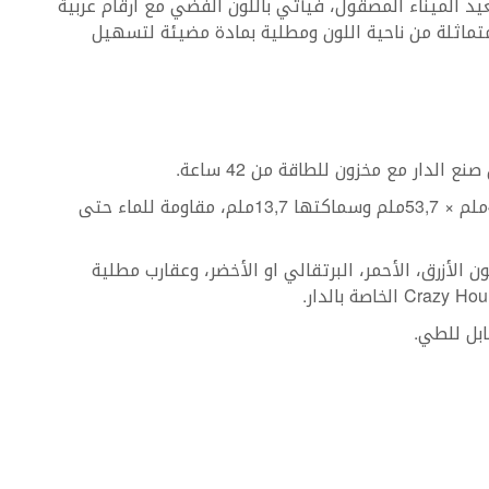
علماً. أما وعلى صعيد الميناء المصقول، فيأتي باللون الفضي مع أرقام عربية
ب متماثلة من ناحية اللون ومطلية بمادة مضيئة لتسهيل
Vanguard مصنوعة من الفولاذ أبعادها: 44ملم × 53,7ملم وسماكتها 13,7ملم، مقاومة للماء حتى
ن الأزرق، الأحمر، البرتقالي او الأخضر، وعقارب مطلية
بل للطي.