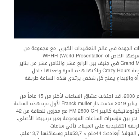
يق أعلى مستويات الجودة في عالم التعقيدات الكبرى، مع مجموعة من
الساعات الفريدة والساحرة على حد سواء. فخلال معرضها الخاص WPHH (World Presentation of
Haute Horlogerie)، الذي أقامته في مبنى Grand Malagny في جنيف بين الرابع عشر والثامن عشر من يناير
الماضي، كشفت الدار عن النماذج الجديدة من مجموعة Crazy Hours ولكنها هذه المرة وضعتها داخل
ج من الجرأة والإبداع يمنح كل شخص يرتدي هذه الساعة طريقة
إن مجموعة Crazy Hours التي تم إطلاقها في عام 2003، قد اجتذبت عشاق الساعات لأكثر من 15 عاماً من
خلال علبتها الشهيرة Cintrée Curvex، إلا أنه وفي يناير 2019 قدمت دار Franck muller لأول مرة هذه الساعة
في علبة Vanguard، وأسكنت في داخلها الحركة الأوتوماتيكية كاليبر FM 2800 CH مع مخزون للطاقة من 42
خر بين مؤشرات الساعات الموضوعة بغير ترتيبها الأصلي،
لطريقة التقليدية على الميناء. تأتي ساعات
مجموعة Vanguard Crazy Hours بعلبة مصنوعة من الفولاذ أبعادها: 44ملم × 53,7ملم وسماكتها 13,7ملم،