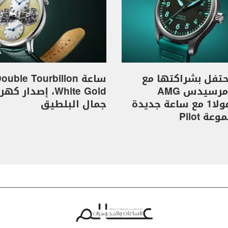
I تحتفل بشراكتها مع
ساعة ouble Tourbillon
فريق مرسيدس AMG
White Gold، إصدار 
للفورمولا1 مع ساعة جديدة
جمال البلطيق
ة Pilot