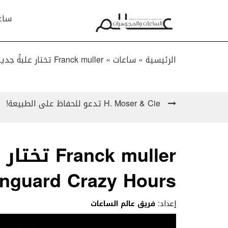
ساع
الرئيسية »
ساعات
»
Franck muller تختار علبةً جديدةً لمجموعة Vanguard Crazy Hours™ بعد مرور 15 عاماً!
H. Moser & Cie تدعو للحفاظ على الطبيعة!
nck muller
Vanguard Crazy Hours™ بعد مرور 15 عا
إعداد:
فريق عالم الساعات