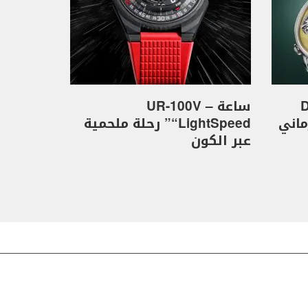
D
ساعة UR-100V –
كهرماني
“LightSpeed” رحلة ملحمية
عبر الكون