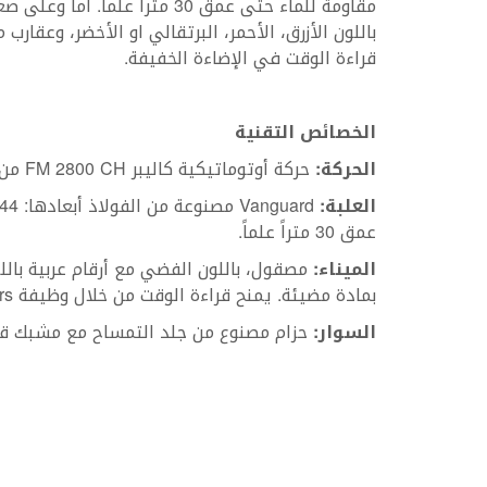
مقاومة للماء حتى عمق 30 متراً 
باللون الأزرق، الأحمر، البرتقالي او الأخضر، وعقار
قراءة الوقت في الإضاءة الخفيفة.
الخصائص التقنية
الحركة:
حركة أوتوماتيكية كاليبر FM 2800 CH من صنع الدار مع مخزون للطاقة من 42 ساعة.
العلبة:
عمق 30 متراً علماً.
الميناء:
مصقول، باللون الفضي مع أرقام عربية باللو
بمادة مضيئة. يمنح قراءة الوقت من خلال وظيفة Crazy Hours الخاصة بالدار.
السوار:
حزام مصنوع من جلد التمساح مع مشبك قا