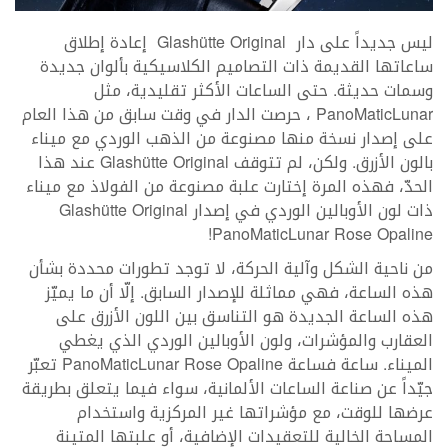
ليس جديداً على دار Glashütte Original إعادة إطلاق
ساعاتها القديمة ذات التصاميم الكلاسيكية بألوان جديدة
وسمات حديثة. حتى الساعات الأكثر تقليدية، مثل
PanoMaticLunar ، حرصت الدار في وقت سابق من هذا العام
على إصدار نسخة منها مصنوعة من الذهب الوردي مع ميناء
بالون الأزرق. ولكن، لم تتوقف Glashütte Original عند هذا
الحدّ، فهذه المرة إختارت علبة مصنوعة من الفولاذ مع ميناء
ذات لون الأوبالين الوردي في إصدار Glashütte Original
PanoMaticLunar Rose Opaline!
من ناحية الشكل وآلية الحركة، لا توجد تطورات محددة بشأن
هذه الساعة، فهي مماثلة للإصدار السابق. إلّا أن ما يميّز
هذه الساعة الجديدة هو التناسق بين اللون الأزرق على
العقارب والمؤشرات، ولون الأوبالين الوردي الذي يغطي
الميناء. ساعة فساعة PanoMaticLunar Rose Opaline تعبّر
جيّداً عن صناعة الساعات الألمانية، سواء فيما يتعلق بطريقة
عرضها للوقت، مع مؤشراتها غير المركزية واستخدام
المساحة الخالية للتعقيدات الإضافية، أو علبتها المتينة