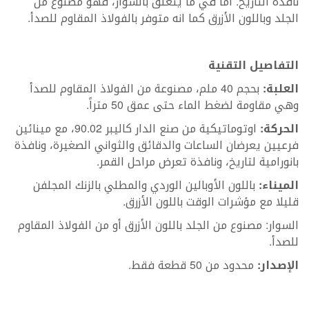
نافذة التاريخ. أما في ما يتعلّق بالسوار، فهو مصنوع من
الجلد وباللون الأزرق كما انه متوفر بالفولاذ المقاوم للصدأ.
التفاصيل التقنية
العلبة:
بحجم 40 ملم، مصنوعة من الفولاذ المقاوم للصدأ
وهي مقاومة لضغط الماء حتى عمق 50 متراً.
الحركة:
اوتوماتيكية من صنع الدار كاليبر 90.02، مع مينائين
فرعيين يعرضان الساعات والدقائق والثواني الصغيرة، ونافذة
بانورامية لتاريخ، ونافذة تعرض مراحل القمر.
الميناء:
باللون الأوبالين الوردي والمطلي بالزنك المجلفن
قليلا مع مؤشرات الوقت باللون الأزرق.
السوار: مصنوع من الجلد باللون الأزرق أو من الفولاذ المقاوم
للصدأ.
الإصدار:
محدود من 50 قطعة فقط.