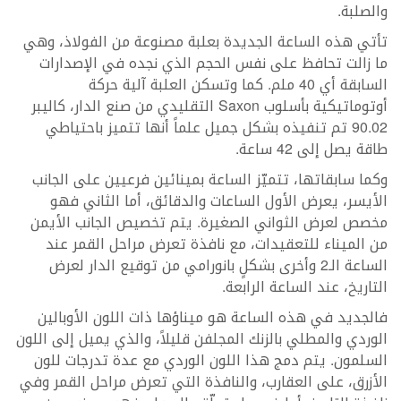
والصلبة.
تأتي هذه الساعة الجديدة بعلبة مصنوعة من الفولاذ، وهي
ما زالت تحافظ على نفس الحجم الذي نجده في الإصدارات
السابقة أي 40 ملم. كما وتسكن العلبة آلية حركة
أوتوماتيكية بأسلوب Saxon التقليدي من صنع الدار، كاليبر
90.02 تم تنفيذه بشكل جميل علماً أنها تتميز باحتياطي
طاقة يصل إلى 42 ساعة.
وكما سابقاتها، تتميّز الساعة بمينائين فرعيين على الجانب
الأيسر، يعرض الأول الساعات والدقائق، أما الثاني فهو
مخصص لعرض الثواني الصغيرة. يتم تخصيص الجانب الأيمن
من الميناء للتعقيدات، مع نافذة تعرض مراحل القمر عند
الساعة الـ2 وأخرى بشكلٍ بانورامي من توقيع الدار لعرض
التاريخ، عند الساعة الرابعة.
فالجديد في هذه الساعة هو ميناؤها ذات اللون الأوبالين
الوردي والمطلي بالزنك المجلفن قليلاً، والذي يميل إلى اللون
السلمون. يتم دمج هذا اللون الوردي مع عدة تدرجات للون
الأزرق، على العقارب، والنافذة التي تعرض مراحل القمر وفي