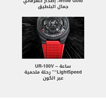
White Gold، إصدار كهرماني
جمال البلطيق
ساعة UR-100V –
“LightSpeed” رحلة ملحمية
عبر الكون