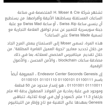
تشتهر شركة H. Moser & Cie المتخصصة في صناعة
الساعات المستقلة ببساطتها الأنيقة وأقراصها. من يستطيع
أن ينسى ساعة Swiss Alp ، أو ساعة Swiss Mad مع علبة
جبنة سويسرية للتعبير عن عدم توافق العلامة التجارية مع
تسمية Swiss Made على الساعات؟
هذه المرة، تسعى Moser إلى الاستمتاع ببعض المرح الجاد
من خلال تحديد معايير “تجربة العميل الغامرة المطلقة”. من
خلال تقديم ميتافيرس المخصص لعملائه، بما في ذلك
مصادقة ساعات blockchain ، والأمن المحسن ، والأصول
الرقمية.
إن Endeavor Center Seconds Genesis ، المعروفة أيضاً
باسم 01100111 01100101 01101110 01100101
01110011 01101001 ، هو إصدار محدود من 50 قطعة
وموجود في علبة رمادية من الفولاذ المصقول بدقة 40 ملم
بارتفاع 11.3 ملم. كنموذج أول في لوحة ثلاثية، تتباهى
Genesis بمهدها عالي التقنية مع تاج وإطار من التيتانيوم