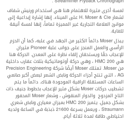
Streamliner Flyback Chronograph .
لمسة أخرى مثيرة للاهتمام هنا هي استخدام ورنيش شفاف
لشعار H. Moser & Cie على الميناء. إنها إشارة إبداعية إلى
موانئ العلامة التجارية غير المميزة تماماً، إنها لمسة أنيقة
للغاية.
يبذل Moser دائماً الكثير من الجهد في علبه، كما أن الحزم
الرأسي والعمل المنجز على جوانب علبة Pioneer مثيران
للإعجاب حقًا ويستحقان إلقاء نظرة على المعدن. الحركة هنا
هي HMC 200 ، وهي حركة أوتوماتيكية بثلاث عقارب داخلية
من Moser. تمتلك Moser أيضًا شركة Precision Engineering
AG ، التي تنتج أجزاء الحركة ونابض الشعر لبعض أكبر صانعي
الساعات المستقلة الراقية الموجودة هناك. دائماً ما يتم
تشطيب حركات Moser بشكل مثير للإعجاب بخطوط جنيف ذات
التاج المزدوج والدوار المنقوش ، وشعار Moser المحفور
بشكل جميل. يتميز HMC 200 بميزان معياري ونابض شعري
Straumann ، ويعمل بسرعة 21600 ذبذبة في الساعة ولديه
احتياطي طاقة لمدة ثلاثة أيام.