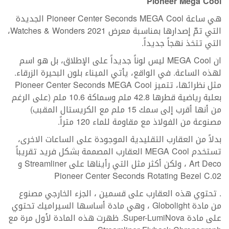
Pioneer Mega Cool
هي ساعة Pioneer Center Seconds MEGA Cool الجديدة
التي تمّ إصدارها بمناسبة معرض Watches & Wonders 2021،
التي تتخذ نهجاً جديداً.
ان MEGA Cool ليس لوناً جديداً على الإطلاق، بل هو اسم
لهذه الساعة. في الواقع، يأتي الميناء بلون البحيرة الزرقاء.
مثل نظرائها، تتميز Pioneer Center Seconds MEGA Cool
بعلبة رياضية قطرها 42.8 ملم وسماكة 10.6 ملم (على الرغم
من أنها أقرب إلى سمك 15 ملم مع الكريستال المقبب)
مصنوعة من الفولاذ مع مقاومة للماء 120 متراً.
بدلاً من العقارب التقليدية الموجودة على الساعات الاخرى،
تستخدم MEGA Cool العقارب المصممة بشكل فريد تقريباً
Art Deco ، ولكن أكثر مثل التي رأيناها على Streamliner و
Pioneer Center Seconds Rotating Bezel C.02
. تحتوي هذه العقارب على قسمين ، الجزء الخارجي مصنوع
من مادة Globolight ، وهي مادة أساسها السيراميك تحتوي
على مادة Super-LumiNova. ظهرت هذه المادة لأول مرة مع