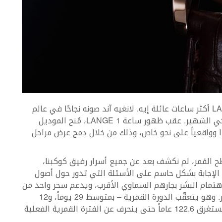
في عام 2002، أثرت ساعة LANGE 1 MOON PHASE أكثر ساعات عائلة إيه. لانغيه آند صونه نجاحًا في عالم
الساعات، وذلك من خلال موديل يتميز بالتطور الفلكي الشهير. عقب ظهور ساعة LANGE 1، مُنح الموديل
يدًا وواقعياً على نحو خاص، وذلك من خلال دمج عرض مراحل
ة على سطح القمر، لم نكشف بعد عن جميع أسرار رفيق كوكبنا،
م 2016، لا يمكن للعلماء الإجابة بشكل حاسم على الأسئلة التي تدور حول أصول
هتمام البشر بجارهم السماوي الأقرب، ويدعم سحر واحد من
أكثر التعقيدات الفلكية المرغوبة: عرض مراحل القمر. وهو يتعقّب الدورة القمرية – بمتوسط 29 يوماً، و12
ساعة، و44 دقيقة، و3 ثوان – بدقّة متناهية بحيث يستغرق 122.6 عاماً حتى ينحرف عن الفترة القمرية الفعلية