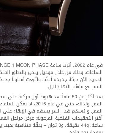
الجديد الآن حركة جديدة أيضًا. واتّبعت أسلوباً جد
القمر مع مؤشر النهار/الليل.
بعد أكثر من 50 عاماً بعد هبوط أول مركب
القمر. ولذلك، حتى في عا
القمر. و يُسهم هذا السر يسهم في الإبقاء على ا
بمقدار يوم واحد.