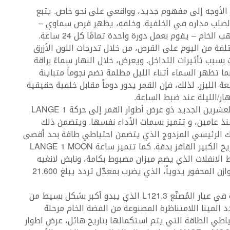
الأوجه إلى مفهوم جديد، وواقعي على نحو خاص. يتبع
صلب مداره في الخلفية. وخلفه، يظهر قرص سماوي –
مصنوع أيضاً من الذهب الخام – يقوم بعمل دورة واحدة تمامًا كل 24 ساعة.
تلفة من اليوم على القرص، من خلال تدرجات اللون الأزرق
بسبب تأثيرات التداخل. ويعرض، خلال النهار سماءً براقة
نما تظهر السماء أثناء الليل مظلمة تضم نجوماً متباينة
الليزر. لذلك، فإن القمر يدور دوماً مقابل خلفية حقيقية
ر/الليلة عند ضبط الساعة.
يستند عيار لانغيه العشرين الجديد ذو عرض أطوار القمر إلى حركة LANGE 1
ذ عامين، و تتميز بسمات الأداء نفسها. ويتضمن ذلك
رك الرئيسي المزدوج الذي يتضمن احتياطي طاقة بحد أقصى
72 ساعة، عرض التاريخ الكبير القافز بدقة. كما تتميز ساعة LANGE 1 MOON
بمضبط الانفلات الذي يضم ميزان مضبوط بكامة، ونابض لانغيه
الزنبركي الشعري الحر. ويتعلّق من الأسفل ذراع التوازن المحفور يدوياً، الذي يضرب بمعدّل تردد يبلغ 21.600
دمج عرض أطوار القمر المؤلّف من 70 قطعة بمهارة في عيار المُصنّع L121.3 الذي يبدو أكبر بشكل بسيط من
L121. الموجود داخل موديل LANGE 1. تحدد المينا اللامتناظرة المصنوعة من الفضة الخام مرحلة
طي الطاقة التي يتم استكمالها بتاريخ هائل، عرض اطوار