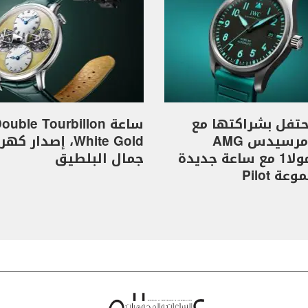
I تحتفل بشراكتها مع
ساعة ouble Tourbillon
فريق مرسيدس AMG
White Gold، إصدار 
للفورمولا1 مع ساعة جديدة
جمال البلطيق
ة Pilot