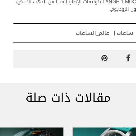
القمر، ومؤشر النهار/الليل. يتوفر موديلLANGE 1 MOON PHASE بتوليفات الإطار/ المينا من الذهب الأبيض/
ن الروديوم.
ساعات
عالم_الساعات
مقالات ذات صلة