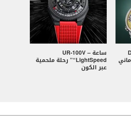
D
ساعة UR-100V –
كهرماني
“LightSpeed” رحلة ملحمية
عبر الكون