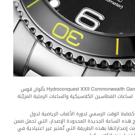
لقد اختارت Longines أن تلوّن ساعتها الجديدة Hydroconquest XXII Commonwealth Games بألوان قوس
لساعات الغطاسين الكلاسيكية والساعات الرملية المزيّنة
كضابط الوقت الرسمي لدورة الألعاب الرياضية لدول
سبة قامت بإنتاج هذه الساعة الجديدة المحدودة الإصدار، التي تحمل ضمن
وّنت إصداراتها بهذه الطريقة التي تُعتبر غير اعتيادية في