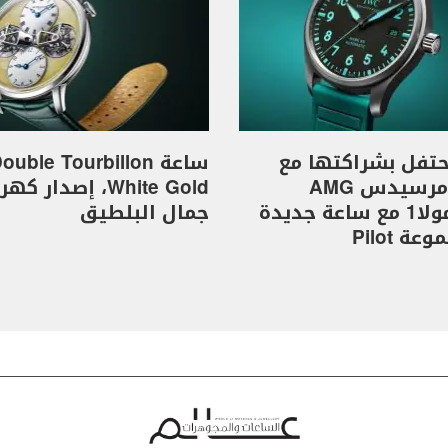
I تحتفل بشراكتها مع
ساعة ouble Tourbillon
فريق مرسيدس AMG
White Gold، إصدار 
للفورمولا1 مع ساعة جديدة
جمال البلطيق
ة Pilot