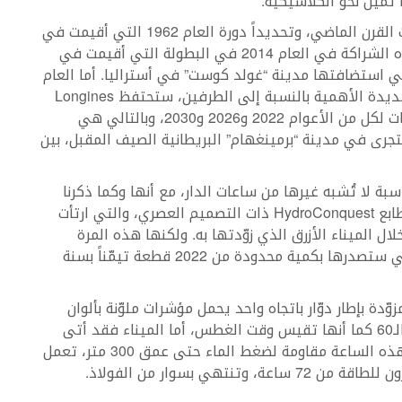
 تميل نحو الكلاسيكية.
تعود حكاية الدار مع ألعاب الكومنولث إلى ستينيات القرن الماضي، وتحديداً دورة العام 1962 التي أقيمت في
مدينة “بيرث” الأسترالية، وعادت الدار واستأنفت هذه الشراكة في العام 2014 في البطولة التي أقيمت في
“غلاسكو” الاسكتلندية ودورة العام 2018 التي استضافتها مدينة “غولد كوست” في أستراليا. أما العام
2020 فقد شهد على توقيع اتفاق شراكة تُعتبَر شديدة الأهمية بالنسبة إلى الطرفين، ستحتفظ Longines
بموجبها بلقب ضابط الوقت الرسمي في هذه الدورات لكل من الأعوام 2022 و2026 و2030، وبالتالي هي
جرى في مدينة “برمينغهام” البريطانية الصيف المقبل، بين
ة لا تُشبه غيرها من ساعات الدار، مع أنها وكما ذكرنا
آنفاً مستوحاة من ساعات الغطاسين الكلاسيكية الطابع HydroConquest ذات التصميم العصري، والتي ارتأت
تنعشها للمرة الأولى في العام 2018 من خلال الميناء الأزرق الذي زوّدتها به. ولكنها هذه المرة
أضافت المزيد من الحيوية والألوان على الساعة التي ستصدرها بكمية محدودة من 2022 قطعة تيمّناً بسنة
ساعة بعلبة من الفولاذ قطرها 41ملم، مزوّدة بإطار دوّار باتجاه واحد يحمل مؤشرات ملوّنة بألوان
شعار ألعاب الكومنولث، وهي مضيئة تعد الدقائق الـ60 كما أنها تقيس وقت الغطس، أما الميناء فقد أتى
بالأسود مع مؤشرات وعقارب مطلية بمادة مضيئة. هذه الساعة مقاومة لضغط الماء حتى عمق 300 متر، تعمل