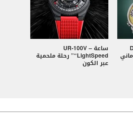
D
ساعة UR-100V –
كهرماني
“LightSpeed” رحلة ملحمية
عبر الكون