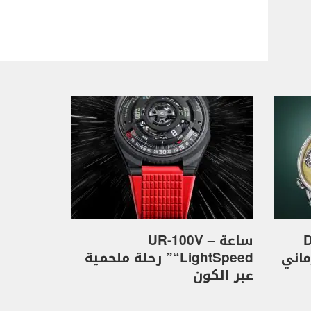
D
ساعة UR-100V –
كهرماني
“LightSpeed” رحلة ملحمية
عبر الكون