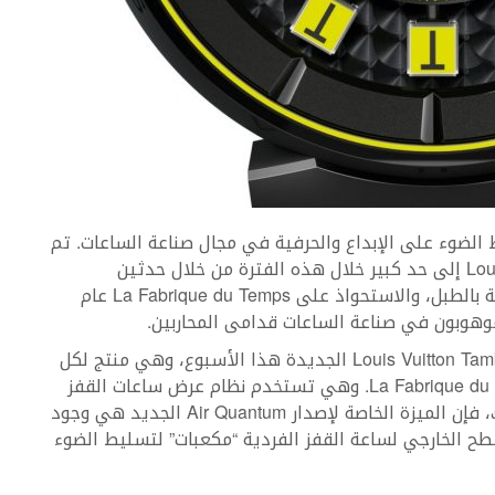
ن في تسليط الضوء على الإبداع والحرفية في مجال صناعة الساعات. تم
تحديد قسم صناعة الساعات الفاخرة في Louis Vuitton إلى حد كبير خلال هذه الفترة من خلال حدثين
رئيسيين: تقديم عام 2002 لعلبة Tambour الشبيهة بالطبل، والاستحواذ على La Fabrique du Temps عام
تمّ الإعلان عن ساعة Louis Vuitton Tambour Spin Time Air Quantum الجديدة هذا الأسبوع، وهي منتج لكل
من مجموعة Tambour وإبداع صانعي ساعات La Fabrique du Temps. وهي تستخدم نظام عرض ساعات القفز
الفريد من نوعه الذي يسهل التعرف عليه. ومع ذلك، فإن الميزة الخاصة لإصدار Air Quantum الجديد هي وجود
وضوع على السطح الخارجي لساعة القفز الفردية “مكعبات” لتسليط الضوء