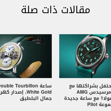
مقالات ذات صلة
I تحتفل بشراكتها مع
ساعة ouble Tourbillon
فريق مرسيدس AMG
White Gold، إصدار 
للفورمولا1 مع ساعة جديدة
جمال البلطيق
ة Pilot