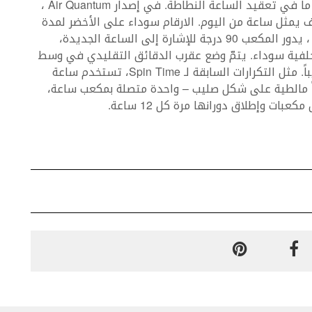
لطالما كان Spin Time عبارة عن لعبة ذكية إلى حد ما في تعقيد الساعة النطاطة. في إصدار Air Quantum ،
الـ 12 عبارة “Louis Vuitton”، كل حرف يمثل ساعة من اليوم. الارقام سوداء على الأخضر لمدة
11 ساعة من اليوم ولكن في الساعة الثانية عشرة ، يدور المكعب 90 درجة للإشارة إلى الساعة الجديدة،
خلفية سوداء. يتمّ وضع عقرب الدقائق التقليدي في وسط
الميناء. على سبيل المثال، تقرأ الساعة 12:47 تقريباً. مثل التكرارات السابقة لـ Spin Time، تستخدم ساعة
كة معيارية تتضمن نظاماً من 12 تروساً مالطية على شكل صليب – واحدة متصلة بمكعب ساعة،
ات وإطلاق دورانها مرة كل 12 ساعة.