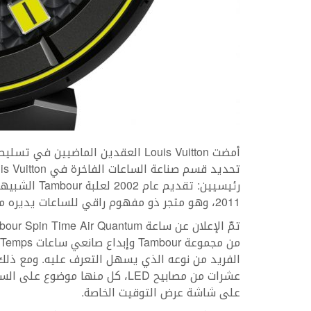
أمضت Louis Vuitton العقدين الماضيي
2011، وهو متجر ذو مفهوم راقي للساعات يديره موهوبون في صناعة الساعات قدامى المحاربين.
عشرات من مصابيح LED، كل منها م
على شاشة عرض التوقيت الخاصة.