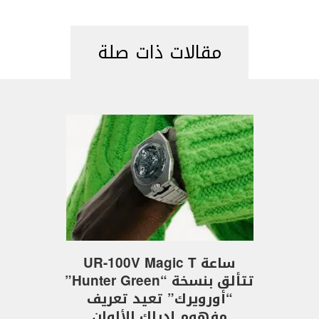
مقالات ذات صلة
ساعة UR-100V Magic T
تتألق بنسخة “Hunter Green”
“أورويرك” تعيد تعريف
مفهوم إدراك الألوان