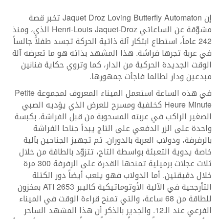
إن Jaquet Droz Loving Butterfly Automaton تخبر قصة
مشوّقة عن الساعاتي Henri-Louis Jaquet-Droz الذي، ومنذ
242 عاماً، استطاع ابتكار آلة ذاتية الحركة تجسد طفلاً جالساً
في عربة تجرها فراشة. هذا المشهد بذاته هو ما تعرضه آلة
الوقت الجديدة الحركية من الدار، كما وتروي حكاية فنانين
مبدعين ودار لطالما فاجأت جمهورها.
في هذه الساعة استعمل الميناء المعروف لمجموعة Petite
Heure Minute كخلفية ومسرح للعرض الذي يؤديه الصبي
الصغير الراكب في عربته المسحوبة من قبل الفراشة. بكبسة
واحدة على الزر الدفعي على التاج يبدأ جناحا الفراشة
بالرفرفة، ودولاب العربة بالدوران. تم تجهيز الجناحين بآلية
خاصة يدوية التعبئة بواسطة التاج، تتزوّد بالطاقة من خلال
ثلاث عجلات برميلية تمنحها القدرة على الرفرفة 300 مرة
خلال دقيقتين. أما الدولاب فهو يلعب أيضاً دور الكتلة
التأرجحية في الآلية الأوتوماتيكية كاليبر 2653 ATI بمخزون
للطاقة من 68 ساعة، والتي تمنح قراءة الوقت في الميناء
الفرعي عند الـ12. والجدير بالذكر أن هذا المشهد الساحر