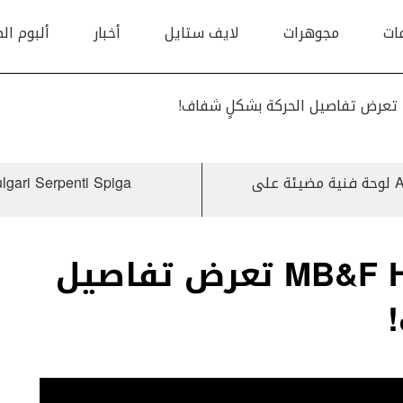
ات
مجوهرات
لايف ستايل
أخبار
ألبوم ال
Arnold & Son Perpetual Moon Year of the Ox لوحة فنية مضيئة على
Bulgari Serpenti Spiga حلة جديدة للساعات المستوحاة من ا
MB&F HM9 Sapphire Vision تعرض تفاصيل