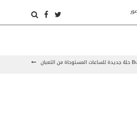
صور
لثعبان