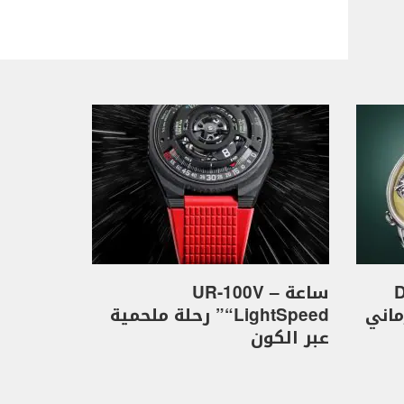
D
ساعة UR-100V –
كهرماني
“LightSpeed” رحلة ملحمية
عبر الكون