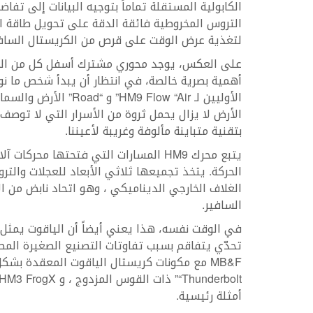
الكابولية المستقلة تماماً بتوجيه البيانات إلى ت
لتغذية عرض الوقت على قرص من الكريستال السافيري، مع طلاء
على العكس، يوجد محوري مشترك أسفل كل من المواز
أهمية بصرية خالصة، في انتظار أن يبدأ شخص ما نوع
الأرض لا يزال يحمل ثروة من الأسرار التي لا توص
بتقنية متباينة مألوفة وغريبة لأعيننا.
الحركة. يتخذ تجميعها ثلاثي الأبعاد للعجلات والت
الغلاف الخارجي الديناميكي ، وهو اتحاد نابض من 
السافير.
في الوقت نفسه، هذا يعني أيضاً أن الياقوت يمثل تح
تحدّي يتفاقم بسبب تفاوتات التصنيع الصغيرة المطل
أمثلة رئيسية.