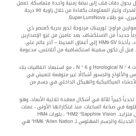
فاضل يحول دقات قلب إلى نبضة زمنية واحدة متماسكة. تعمل
التروس المخروطية فائقة الدقة على تحويل طاقة المحرك وتيار المعلومات بكفاءة من خلال زاوية 90 درجة
 Super-LumiNova.
ين مراوح: توربينات مزدوجة تدور بحرية كعنصر ذي
اً جديداً من الاستكشاف. بعد عامين من غزو الإصدارين
الأوليين لـ HM9 Flow “Air” و “Road” الأرض والسماء، يأخذنا HM9-SV إلى أعماق المحيط – آخر عالم على
ف. قبل أن تكون سفينة استكشافية من أتلانتس، مدعومة
يتبع محرك HM9 المسارات التي فتحتها محركات آلات Horological N ° 4 و N ° 6 ، مع استبعاد اتفاقيات بناء
روس والألواح والجسور أشكالًا غير متوقعة لتعيش في
الأحشاء الميكانيكية والهيكل الداخلي في جسم من
دياً كبيراً للآلة في أشكال معقدة ثلاثية الأبعاد، وهو
وبة في صناعة الساعات. منذ ابتكاراتها الأولى ، عملت
MB&F مع مكونات كريستال الياقوت المعقدة بشكل متزايد. HM2 “Sapphire Vision” ، بلورات HM4
“Thunderbolt” ذات القوس المزدوج ، و HM3 FrogX الحديثة والجسم المهلوس لـ HM6 “Alien Nation” هي