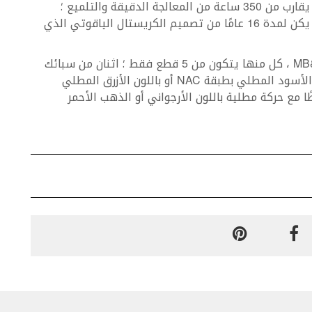
يتطلب تحضير البلورات لحالة واحدة من HM9-SV ما يقارب من 350 ساعة من المعالجة الدقيقة والتلميع ؛
أسابيع من العمل يمكن تمديدها بشكل كبير إن لم يكن لمدة 16 عامًا من تصميم الكريستال الياقوتي الذي
يتم إنتاج 4 إصدارات من MB&F HM9 Sapphire Vision ، كل منها يتكون من 5 قطع فقط ؛ اثنان من سبائك
الذهب الأحمر عيار 18 قيراطًا 5N + مع حركة باللون الأسود المطلي بطبقة NAC أو باللون الأزرق المطلي
 واثنان من الذهب الأبيض عيار 18 قيراطًا مع حركة مطلية باللون الأرجواني أو الذهب الأحمر