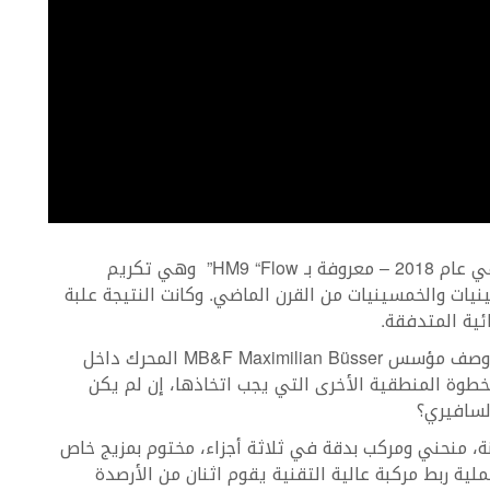
تم تقديم Horological Machine N ° 9 لأول مرة في عام 2018 – معروفة بـ HM9 “Flow” وهي تكريم
ينيات والخمسينيات من القرن الماضي. وكانت النتيجة علبة
ية المتدفقة.
على الرغم من المظهر الخارجي اللافت للنظر، فقد وصف مؤسس MB&F Maximilian Büsser المحرك داخل
 الخطوة المنطقية الأخرى التي يجب اتخاذها، إن لم يكن
ة، منحني ومركب بدقة في ثلاثة أجزاء، مختوم بمزيج خاص
ملية ربط مركبة عالية التقنية يقوم اثنان من الأرصدة