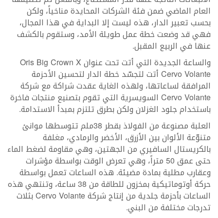
العام الماضي ضمن فئة الشركات المحايدة مناخياً، ولكن
بحسب تعبير الدار، هذه ليست إلا البداية في هذا المجال،
فهي قد وضعت خطة عمل طويلة الأمد، وستقوم بالكشف
عنها في الربيع المقبل.
والساعة الجديدة التي أتت تحت عنوان Oris Big Crown X
Cervo Volante أتت لتجسّد خطة الدار لتحسين الأحزمة
المرافقة لساعاتها، ولهذه الغاية عقدت شراكة مع شركة
Cervo Volante السويسرية التي تقوم بتصنيع منتجات فاخرة
باستخدام جلود الغزلان ولكن بطرق تلتزم بمبدأ الاستدامة.
العلبة مصنوعة من الفولاذ بقطر 38ملم تتوسطها موانئ
متنوّعة الألوان بين الأزرق، الأخضر والرمادي، مغلفة
بالكريستال السافيري من الجهتين، وهي مقاومة لضغط الماء
حتى عمق 50 متراً، وهي تعرض الوقت بواسطة مؤشرات
وعقارب مطلية بمادة مضيئة. هذه الساعات تعمل بواسطة
حركة أوتوماتيكية بمخزون للطاقة من 38 ساعة، وتنتهي هذه
الساعات بأحزمة جلدية من إنتاج شركة Cervo Volante بثلاث
تدرجات مختلفة من البني.