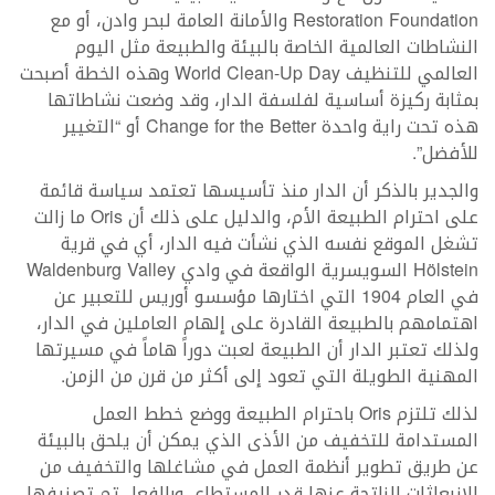
Restoration Foundation والأمانة العامة لبحر وادن، أو مع
النشاطات العالمية الخاصة بالبيئة والطبيعة مثل اليوم
العالمي للتنظيف World Clean-Up Day وهذه الخطة أصبحت
بمثابة ركيزة أساسية لفلسفة الدار، وقد وضعت نشاطاتها
هذه تحت راية واحدة Change for the Better أو “التغيير
للأفضل”.
والجدير بالذكر أن الدار منذ تأسيسها تعتمد سياسة قائمة
على احترام الطبيعة الأم، والدليل على ذلك أن Oris ما زالت
تشغل الموقع نفسه الذي نشأت فيه الدار، أي في قرية
Hölstein السويسرية الواقعة في وادي Waldenburg Valley
في العام 1904 التي اختارها مؤسسو أوريس للتعبير عن
اهتمامهم بالطبيعة القادرة على إلهام العاملين في الدار،
ولذلك تعتبر الدار أن الطبيعة لعبت دوراً هاماً في مسيرتها
المهنية الطويلة التي تعود إلى أكثر من قرن من الزمن.
لذلك تلتزم Oris باحترام الطبيعة ووضع خطط العمل
المستدامة للتخفيف من الأذى الذي يمكن أن يلحق بالبيئة
عن طريق تطوير أنظمة العمل في مشاغلها والتخفيف من
الانبعاثات الناتجة عنها قدر المستطاع، وبالفعل تم تصنيفها