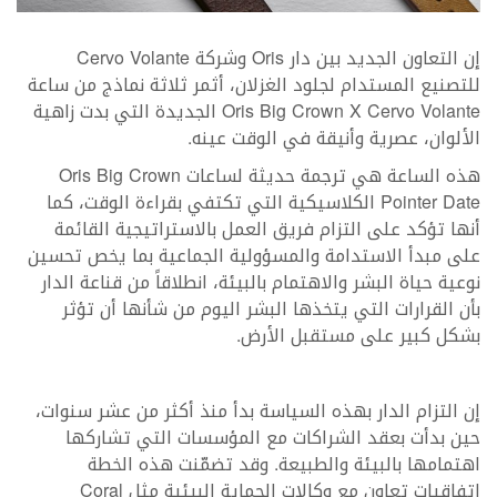
إن التعاون الجديد بين دار Oris وشركة Cervo Volante
للتصنيع المستدام لجلود الغزلان، أثمر ثلاثة نماذج من ساعة
Oris Big Crown X Cervo Volante الجديدة التي بدت زاهية
الألوان، عصرية وأنيقة في الوقت عينه.
هذه الساعة هي ترجمة حديثة لساعات Oris Big Crown
Pointer Date الكلاسيكية التي تكتفي بقراءة الوقت، كما
أنها تؤكد على التزام فريق العمل بالاستراتيجية القائمة
على مبدأ الاستدامة والمسؤولية الجماعية بما يخص تحسين
نوعية حياة البشر والاهتمام بالبيئة، انطلاقاً من قناعة الدار
بأن القرارات التي يتخذها البشر اليوم من شأنها أن تؤثر
بشكل كبير على مستقبل الأرض.
إن التزام الدار بهذه السياسة بدأ منذ أكثر من عشر سنوات،
حين بدأت بعقد الشراكات مع المؤسسات التي تشاركها
اهتمامها بالبيئة والطبيعة. وقد تضمّنت هذه الخطة
اتفاقيات تعاون مع وكالات الحماية البيئية مثل Coral