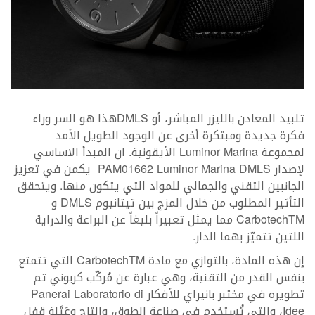
تلبيد المعادن بالليزر المباشر، أو DMLSهذا هو السر وراء
فكرة جديدة ومبتكرة أخرى عن الوجود الطويل الأمد
لمجموعة Luminor Marina الأيقونية. ان المبدأ الاساسي
لإصدار PAM01662 Luminor Marina DMLS يكمن في تعزيز
الجانبين التقني والجمالي للمواد التي يتكون منها. ويتحقق
التأثير المطلوب من خلال المزج بين تيتانيوم DMLS و
CarbotechTM مما يمثل تعبيراً بليغاً عن البراعة والدراية
اللتين تتميّز بهما الدار.
إن هذه المادة، بالتوازي مع مادة CarbotechTM التي تتمتع
بنفس القدر من التقنية، وهي عبارة عن مُركّب كربوني تم
تطويره في مختبر بانيراي للأفكار Panerai Laboratorio di
Idee، والتي تُستخدم في صناعة الطوق، والتاج وعَتَلة قفل