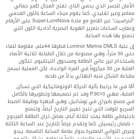
الأمان للجسر الذي يحمي التاج، تفتح المجال لبُعدٍ جمالي
معاصر وغير تقليدي. كما يقوم ميناء الساعة باللون الفحمي
“أنتراسيت” غير اللامع مع مادة Super-LumiNova على الأرقام
وعقارب الساعات بتعزيز الهوية البصرية أحادية اللون التي
تتمتع بها هذه الساعة.
إن علبة Luminor Marina DMLS قطرها 44ملم، مقاومة للماء
حتى 30 متراً، وهي مصنوعة من خلال الطباعة ثلاثية الأبعاد
باستخدام ليزر عالي الطاقة ومسحوق التيتانيوم. تتكون
العلبة من 30 ميكروناً في المرة الواحدة، لكن العملية تسمح
بطباعة الشكل شبه النهائي بدلاً من طحنه.
أمّا في ما يرتبط بآلية الحركة الاوتوماتيكية التي تسكن
العلبة، فهي P.9010 وقد تم تصميمها وتطويرها بالكامل
في مصنع بانيراي في نوشاتيل، وهي مُجهزة بوظيفة الضبط
السريع للوقت التي تتيح تغيير التاريخ أيضاً، وتتمتع
باحتياطي طاقة يمتد لثلاثة أيام، بفضل خزان الطاقة المزدوج
– نابضان رئيسيان. كما وتقدم عرضاً للتاريخ عند الساعة الثالثة
وعرض الثواني الصغيرة بجوار علامة الساعة التاسعة. يبدو
المزيج بين الأسود والرمادي رائعاً ويتوافق بشكل رائع مع