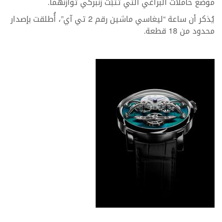
موضع حاملات البراغي التي تثبِّت زنبركي توازنهما.
يُذكر أن ساعة “ليغاسي ماشين رقم 2 تي آي”، أُطلقت بإصدار
محدود من 18 قطعة.