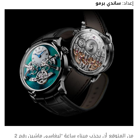
إعداد:
ساندي برمو
من المتوقع أن يجذب ميناء ساعة “ليغاسي ماشين رقم 2