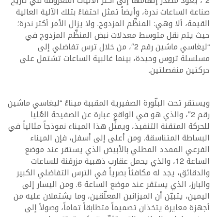
2″، يعود مصدر إلهامها إلى أكثر الآليات المعروفة في تاريخ
صناعة الساعات ندرة، وأيضاً تمثل احتفاءً بتلك الآلية العالية
القيمة، ألا وهي: المنظِّم المزدوج. ولا يزال الأمر أكثر ندرة؛
حيث يتم نقل متوسط معدلات نبض المنظِّم المزدوج في
“ليغاسي ماشين رقم 2″، من خلال ترس تفاضلي إلى
مسلسلة تروس وحيدة، بينما غالبية الساعات تشتمل على
حركتين منفصلتين.
ويستقر تحت البلّورة الصفيرية المقببة ميناءُ “ليغاسي ماشين
رقم 2″، والذي هو في الواقع عبارة عن الصفيحة العُليا
للحركة المتقنة التنفيذ، ويمثِّل هذا الميناء نموذجاً مثالياً في
البساطة المتناسقة. ومن أعلى إلى أسفل، فإن الميناء
الفرعي الممدد المطلي بالأبيض الذي يستقر عند موضع
الساعة 12، والذي يحمل عقارب ذهبية مزرقنة للساعات
والدقائق، يجد له مكافئاً بصرياً في الترس التفاضلي الكبير
والبارز، الذي يستقر عند موضع الساعة 6. ومن اليسار إلى
اليمين، يتبيّن أن الميزانين المعلّقين، وما يشتملان عليه من
أجهزة معايرة يتخذان تصميماً متطابقاً تماماً، وصولاً إلى