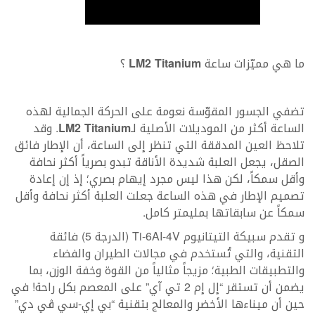
ما هي مميّزات ساعة
LM2 Titanium
؟
تضفي الجسور المقوّسة نعومة على الحركة الجمالية لهذه
الساعة أكثر من الموديلات الأصلية لـ
LM2 Titanium
. وقد
تلاحظ العين المدققة التي تنظر إلى الساعة، أن الإطار فائق
الصقل، يجعل العلبة شديدة الأناقة تبدو بصرياً أكثر نحافة
وأقل سمكاً، لكن هذا ليس مجرد إيهام بصري؛ إذ إن إعادة
تصميم الإطار في هذه الساعة جعلت العلبة أكثر نحافة وأقل
سمكاً عن سابقاتها بمليمتر كامل.
و تقدم سبيكة التيتانيوم Ti-6AI-4V (الدرجة 5) فائقة
التقنية، والتي تُستخدم في مجالات الطيران والفضاء
والتطبيقات الطبية؛ مزيجاً مثالياً من القوة وخفة الوزن، بما
يضمن أن تستقر “إل إم 2 تي آي” على المعصم بكل راحة! في
حين أن ميناءها الأخضر والمعالج بتقنية “بي إي-سي ڤي دي”