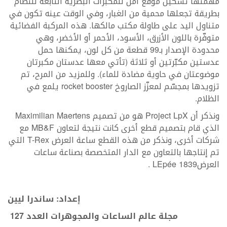
مهمتها تشكيل موقع آمن للمكبرات البصرية التابعة للنظام
بطريقة تجعلها محمية من الغبار، وفي الوقت عينه تكون في
متناول اليد على طاولة مكتب مالكها. هذه المركبة الفضائية
متوفّرة باللون الأزرق، الأسود، الأحمر أو الأخضر، وهي
محدودة الإصدار بـ99 قطعة من كل لون، يمكنها حمل
عدستين مكبّرتين أو ثلاثة (تأتي معها عدستان مكبرتان
موضوعتان في حاوية مضادة للماء). وللمزيد من المرح، تم
تزويدها بمجسّم لمعزّز الصاروخ rocket booster يلمع في
الظلام.
ونذكر أن Project LpX هو من تصميم Maximilian Maertens
الذي قام بتصميم قطع أخرى كانت نتيجة لتعاون MB&F مع
شركات أخرى، ونذكر من هذه القطع ساعة العرض T-Rex التي
تم إنتاجها بالتعاون مع الدار المتخصصة بصناعة ساعات
العرضLEpée 1839 .
إعداد: ساندرا ليين
مجلة عالم الساعات والمجوهرات العدد 127