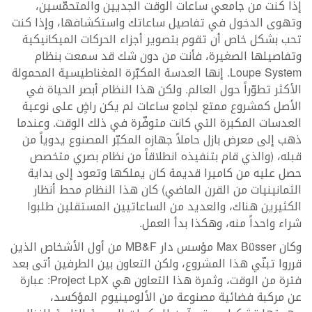
إذا كنت من جامعي ساعات الوقت الجديين والمتحمّسين،
وتهوى الدخول في تفاصيل ساعاتك واستكشافها، وإذا كنت
تحب بشكل خاص أن تقوم بتصوير أجزاء الحركات الميكانيكية
وتفاصيلها الصغيرة، فأنت من دون شك قد سمعت بنظام
Loupe System. إنها العدسة المكبّرة المغناطيسية المحمولة
الأكثر تطوّراً حول العالم. ولكن هذا النظام أبصر الحياة في
الأصل كمشروع ممتع لجامع ساعات لم يكن راضٍ على نوعية
العدسات المكبرة التي كانت متوفّرة في ذلك الوقت. وعندما
ذهب إلى معرض بازل حاملاً جهازه المكبّر المصنوع يدوياً من
قبله، (والذي قام بتنفيذه انطلاقاً من نظام بصري متخصص
حصل عليه من كاميرا قديمة كان يملكها وتعود إلى بداية
الثمانينيات من القرن الماضي) كان هذا النظام محط أنظار
الكثيرين هناك، والعديد من الساعاتيين المستقلين طلبوا
شراء واحداً منه، وهكذا بدأ العمل.
وكان Max Büsser مؤسس دار MB&F من أول الأشخاص الذين
قرروا تبنّي هذا المشروع، ولكن التعاون بين الطرفين أتى بعد
فترة من الوقت، وثمرة هذا التعاون هي Project LpX: عبارة
عن مركبة فضائية مصنوعة من الألومينيوم المؤكسد،