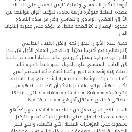
أبرزها التأثير الشمسي وتقنية تلوين المعدن على الميناء.
فهذه الساعة متوفّرة بأربعة نماذج، تنوّعت ألوان موانئها بين
الأزرق، الفضي، الرمادي والنحاسي وكل من هذه النماذج
محدود الإصدار بـ 26 قطعة فقط، ما يؤكد على حصرية إنتاجات
الدار.
جميع هذه الألوان تبدو رائعة، ولكن الميناء النحاسي
(البرتقالي) هو أكثرها تميّزاً، وذلك في المقام الأول لأن هذا
اللون غير متواجد بشكل كبير في عالم صناعة الساعات، وأيضاً
لأن التأثير الشمسي على الميناء يبدو نابضاً بالحياة كلما
وصلت إليه إشعاعات النور. وكلما كانت حركة المعصم أسرع،
كلما بدت حركة الإشعاعات الضوئية أنشط على وجه الساعة،
تأثير مدهش ورائع. والجدير بالذكر أن هذا الميناء هو من
إنتاج شركة Comblémine Cadrans Soignés التي يملكها
ساعاتي فنلندي مستقل آخر هو Kari Voutilainen.
السبب الآخر الذي يجعل من ميناء Vetehinen يبدو رائعاً هو
كونه بسيط، لذلك فإن عيني الناظر إليه تستطيع التركيز
بسهولة على المؤشرات القليلة التي تشغله، والتي تثير
الإعجاب. فالعقارب مصممة على شكل حِراب، وهي مصقولة