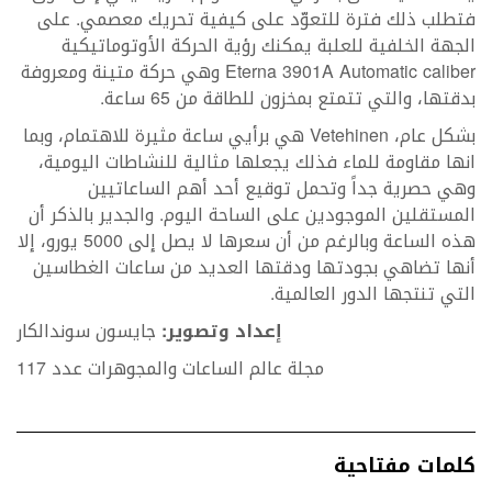
فتطلب ذلك فترة للتعوّد على كيفية تحريك معصمي. على
الجهة الخلفية للعلبة يمكنك رؤية الحركة الأوتوماتيكية
Eterna 3901A Automatic caliber وهي حركة متينة ومعروفة
بدقتها، والتي تتمتع بمخزون للطاقة من 65 ساعة.
بشكل عام، Vetehinen هي برأيي ساعة مثيرة للاهتمام، وبما
انها مقاومة للماء فذلك يجعلها مثالية للنشاطات اليومية،
وهي حصرية جداً وتحمل توقيع أحد أهم الساعاتيين
المستقلين الموجودين على الساحة اليوم. والجدير بالذكر أن
هذه الساعة وبالرغم من أن سعرها لا يصل إلى 5000 يورو، إلا
أنها تضاهي بجودتها ودقتها العديد من ساعات الغطاسين
التي تنتجها الدور العالمية.
إعداد وتصوير:
جايسون سوندالكار
مجلة عالم الساعات والمجوهرات عدد 117
كلمات مفتاحية