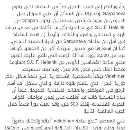
إذاً، وبالنظر إلى العدد القليل جداً من الساعات التي يقوم
Sarpaneva بإصدارها، من الممكن أن نطرح السؤال حول
الجدوى من وجود شركتين مستقلتين. يقول Stepan: «إن
S.U.F. Helsinki هي فنلندية بكل ما للكلمة من معنى، تجسّد
الإبداع الفنلندي والعزم والثبات». وأيضاً، إن هذه الساعات
هي أقل من ساعات Sarpaneva من ناحية التعقيد التقني،
كما أن أسعارها في متناول شريحة أكبر من الجمهور كونها
تبدأ من 2,500 يورو. أما آلة الوقت التي نلقي عليها الضوء
فهي ساعة الغطاسين الأولى من S.U.F. Helsinki (مقاومة
لضغط الماء حتى عمق 300 متر)، وقد تمت تسميتها
Vetehinen تيمّناً بالشخصية الأسطورية التي تتخذ شكل «ذكر
حورية البحر» الذي يتمتع بقوة خارقة، والذي يشكل أحد أهم
الرموز في الفولكلور والعقائد الفنلندية القديمة، علماً أن
هذه التسمية كانت قد أطلِقت على إحدى غواصات القوات
البحرية الفنلندية، زنتها 500 طن، وقد لعبت دوراً مهماً خلال
الحرب العالمية الثانية.
على المعصم، تبدو ساعة Vetehinen أنيقة وتمتلك حضوراً
قوياً، وذلك بفضل التقنيات المتنوّعة المستعملة في زخرفتها