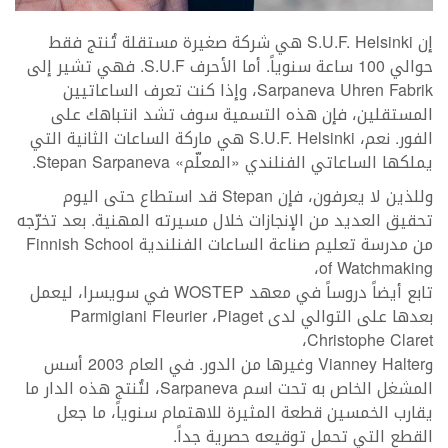
إن S.U.F. Helsinki هي شركة صغيرة مستقلة تُنتج فقط
حوالي 100 ساعة سنوياً. أما الأحرف S.U.F. فهي تشير إلى
Sarpaneva Uhren Fabrik، وإذا كنت تعرف الساعاتيين
المستقلين، فإن هذه التسمية سوف تشد انتباهك على
الفور. نعم، S.U.F. Helsinki هي ماركة الساعات الثانية التي
يملكها الساعاتي الفنلندي «المعلّم» Stepan Sarpaneva.
وللذين لا يعرفون، فإن Stepan قد استطاع حتى اليوم
تحقيق العديد من الإنجازات خلال مسيرته المهنية. بعد تخرّجه
من مدرسة تعليم صناعة الساعات الفنلندية Finnish School
of Watchmaking،
تابع أيضاً دروساً في معهد WOSTEP في سويسرا، ليعمل
بعدها على التوالي لدى Parmigiani Fleurier ،Piaget
،Christophe Claret
وVianney Halter وغيرها من الدور. في العام 2003 أسس
المشغل الخاص به تحت اسم Sarpaneva، لتُنتج هذه الدار ما
يقارب الخمسين قطعة المثيرة للاهتمام سنوياً، ما جعل
القطع التي تحمل توقيعه حصرية جداً.