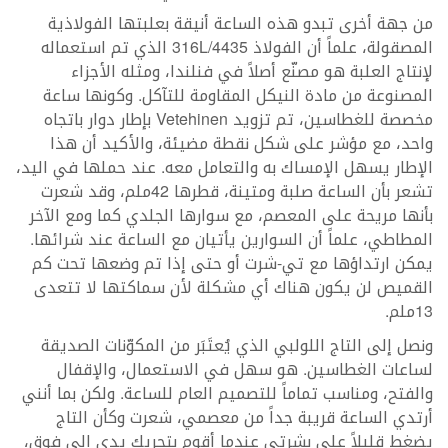
من جهة أخرى تبدو هذه الساعة أنيقة بعلبتها الفولاذية
المصقولة، علماً أن الفولاذ 316L/4435 الذي تم استعماله
لإنتاج العلبة هو مصنّع أصلاً في فنلندا، ومثله الأجزاء
المصنوعة من مادة النيكل المقاومة للتآكل. وكونها ساعة
مخصصة للغطاسين، تم تزويد Vetehinen بإطار دوار باتجاه
واحد، مع مؤشر على شكل نقطة مضيئة، والأكيد أن هذا
الإطار يسهل الإمساك به والتعامل معه. عند حملها في اليد،
تشعر بأن الساعة صلبة ومتينة، قطرها 42ملم، وقد شعرت
بأنها مريحة على المعصم، مع سوارها الجلدي كما ومع الآخر
المطاطي، علماً أن السوارين يأتيان مع الساعة عند شرائها.
يمكن ارتداؤها مع تي-شرت أو حتى إذا تم وضعها تحت كم
القميص لن يكون هناك أي مشكلة لأن سماكتها لا تتعدى
13ملم.
ونصل إلى التاج اللولبي الذي يُعتَبَر من المكوّنات الصديقة
لساعات الغطاسين. هو سهل في الاستعمال، والإقفال
والفتح، ومناسب تماماً للتصميم العام للساعة. ولكن بما أنني
أرتدي الساعة قريبة جداً من معصمي، شعرت وكأن التاج
يضغط قليلاً على بشرتي عندما أقوم بتحريك يدي إلى فوق،