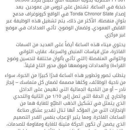
ذبذبة في الساعة. تشتمل على تروس من عمودين. يعد
إصدار Tonda Chronor Slate في الواقع كرونوغراف مدمج
بثوانٍ منفصلة. الأكثر من ذلك، يتم تشغيل هذه الوظيفة عبر
القابض العمودي. ولضمان الوضوح، تأتي العدادات في موضع
غير مركزي.
يحتوي ميناء هذه الساعة أيضاً على العديد من السمات
الفاخرة، مثل قياسات المنبض والسرعة، عقارب الثواني
والثواني المنفصلة (التي تأتي بألوان مختلفة لتحسين وضوح
القراءة) والعدادات وموضعها فوق محور التاج قليلاً.
يتطلب تصور وتطوير هذه الساعة قدرًا كبيرًا من الخبرة، سواء
من ناحية الوظائف، وكلها مصممة لضمان كل متماسك – إنجاز
نادر – أو من الناحية الجمالية التي تهيمن على الداخل
والخارج. إن الدقة التي تصل إلى 1/10 من الثانية والتحدي
الذي يتمثل في تشكيل الذهب الطيّع للغاية هما من
الإنجازات التي من المؤكد أنها تنال تقدير عشاق صناعة
الساعات الفاخرة. ومما يثير الإعجاب بنفس القدر التصميم
الذي يضمن أن تكون الحركة متينة للغاية ومقاومة للصدمات،