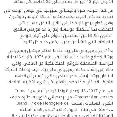
الأبيض عيار 18 قيراط، يقتصر على 25 قطعة لكل نسخة.
من هنا، تترسخ خبرة برميجياني فلورييه في قياس الوقت في
تجديد ساعتي الجيب بعلب مقترنة أبدعها “جيمس كوكس”،
وهي قطع يرجع تاريخها إلى القرن الثامن عشر والتي
احتفظت بها تشكيلة مؤسسة إدوارد آند موريس ساندوز.
تحتوي كلا هاتين الساعتين التوأم على آلية الثواني
النطاطة، التي تنشأ عن عقرب يكمل دورة كل ثانية.
بدأ تاريخ برميجياني فلورييه عندما افتتح ميشيل برميجياني
ورشة لإصلاح وتجديد الساعات في عام 1976. كان هذا بداية
لدراسته المتعمقة للروائع الميكانيكية من الماضي. وأدى
ذلك إلى إنشاء علامة برميجياني فلورييه، فيما واصلت الشركة
احتضان ورشة إصلاح قادرة على إصلاح وترميم أي قطعة
فاخرة. لقد كان هذا مصدر إلهام لكل شيء ابتكرته العلامة.
في عام 2017، فاز إصدار “توندا كرونور أنيفرسير” Tonda
Chronor Anniversary- من برميجياني فلورييه بجائزة جنيف
الكبرى للساعات الفخمة Grand Prix de Horlogerie de
Genève في فئة الكرونوغراف. تحظى هذه الساعة
الاستثنائية بالعديد من الإنجازات، بدءًا من حركتها بتردد 5