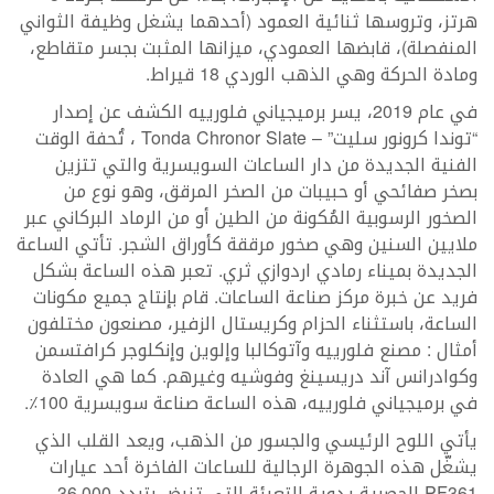
هرتز، وتروسها ثنائية العمود (أحدهما يشغل وظيفة الثواني
المنفصلة)، قابضها العمودي، ميزانها المثبت بجسر متقاطع،
ومادة الحركة وهي الذهب الوردي 18 قيراط.
في عام 2019، يسر برميجياني فلورييه الكشف عن إصدار
“توندا كرونور سليت” – Tonda Chronor Slate ، تُحفة الوقت
الفنية الجديدة من دار الساعات السويسرية والتي تتزين
بصخر صفائحي أو حبيبات من الصخر المرقق، وهو نوع من
الصخور الرسوبية المُكونة من الطين أو من الرماد البركاني عبر
ملايين السنين وهي صخور مرققة كأوراق الشجر. تأتي الساعة
الجديدة بميناء رمادي اردوازي ثري. تعبر هذه الساعة بشكل
فريد عن خبرة مركز صناعة الساعات. قام بإنتاج جميع مكونات
الساعة، باستثناء الحزام وكريستال الزفير، مصنعون مختلفون
أمثال : مصنع فلورييه وآتوكالبا وإلوين وإنكلوجر كرافتسمن
وكوادرانس آند دريسينغ وفوشيه وغيرهم. كما هي العادة
في برميجياني فلورييه، هذه الساعة صناعة سويسرية 100٪.
يأتي اللوح الرئيسي والجسور من الذهب، ويعد القلب الذي
يشغّل هذه الجوهرة الرجالية للساعات الفاخرة أحد عيارات
PF361 الحصرية يدوية التعبئة التي تنبض بتردد 36,000