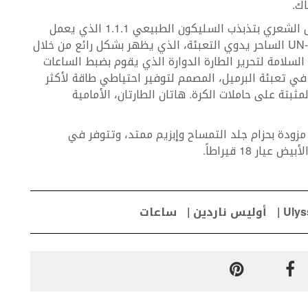
اك.
علاوة على ذلك، طرأ تغيير طفيف فقط على النابض الشعري بتذبذب السليكون الطبيعي 1.1.1 الذي يعمل
بتردد 4 هرتز. إلا أن تلك ليست كل أسرار كاليبر UN-205 الساحر يدوي التعبئة، الذي يظهر بشكل رائع من خلال
ع عند الساعة 6 تماماً، مقبض السلامة لتحرير الطارة الدوارة الذي يقوم بضبط الساعات
في تعبئة البرميل، المصمم لتوفير احتياطي طاقة لأكثر
ثبتة على حاملات الكرة. هاتان الطارتان، الأمامية
Freak cruiser 45 مللم وتأتي مزودة بحزام جلد التمساح وإبزيم ممتد، وتتوفر في
Ulys
أوليس ناردين
ساعات