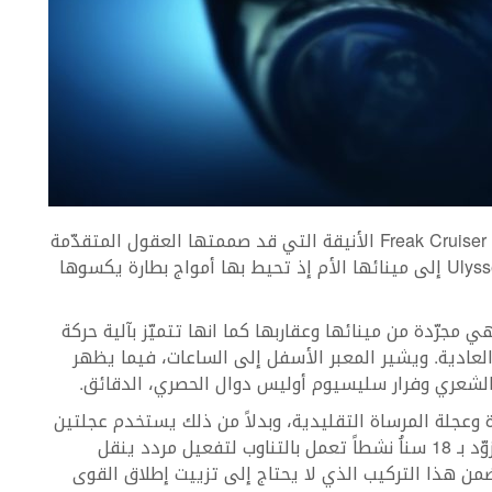
تجسيداً للتراث البحري أصدرت Ulysse Nardin ساعة Freak Cruiser الأنيقة التي قد صممتها العقول المتقدّمة
في العام 2001. ففي هذا الإصدار، تعود Ulysse Nardin إلى مينائها الأم إذ تحيط بها أمواج بطارة يكسوها
ٍ تقنية وفكرية، وهي مجرّدة من مينائها وعقاربها كما انها تتميّز بآلية حركة
عادية. ويشير المعبر الأسفل إلى الساعات، فيما يظهر
الشعري وفرار سليسيوم أوليس دوال الحصري، الدقائق.
ساعة Freak cruiser عن المرساة وعجلة المرساة التقليدية، وبدلاً من ذلك يستخدم عجلتين
نابض سيليكون في مركزها. كل من هذه العجلات مزوّد بـ 18 سناُ نشطاً تعمل بالتناوب لتفعيل مردد ينقل
ضمن هذا التركيب الذي لا يحتاج إلى تزييت إطلاق القوى