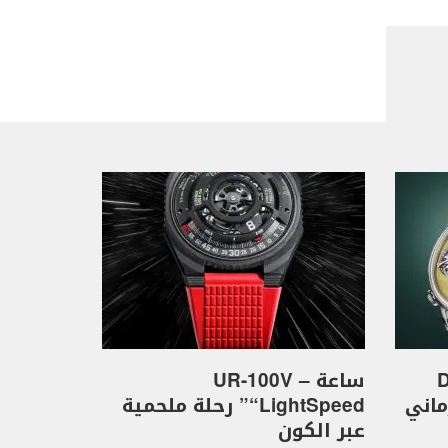
D
ساعة UR-100V –
كهرماني
“LightSpeed” رحلة ملحمية
عبر الكون