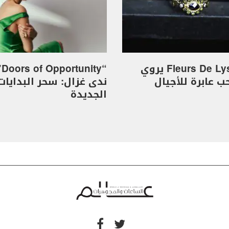
خاتم Fleurs De Lys يروي
“y
 عابرة للأجيال
ندى غزال: سحر البدايات
الجديدة