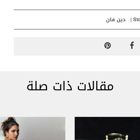
St
دين فان
مقالات ذات صلة