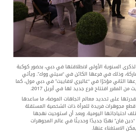
الذكرى السنوية الأولى لانطلاقتها في دبي، بحضور كوكبة
اركة، وذلك في فرعها الكائن في “سيتي ووك”. ويأتي
عها الثاني مؤخرًا في “غاليري لافاييت” في دبي مول، كما
 المقرر افتتاح فرع جديد لها في أبريل 2017.
لقدرتها على تحديد معالم اتجاهات الموضة، ما ساعدها
طع مجوهرات فريدة للمرأة ذات الشخصية المستقلة
تلف احتياجاتها اليومية. وبعد أن استوحيت نهجها
ين فان” نهجًا جديدًا وحديثًا في عالم المجوهرات
مكن الاستغناء عنها.