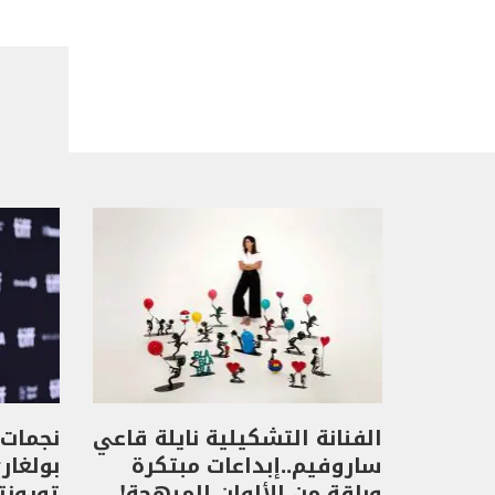
الفنانة التشكيلية نايلة قاعي
نجمات 
ساروفيم..إبداعات مبتكرة
بولغار
وباقة من الألوان المبهجة!
تورونت