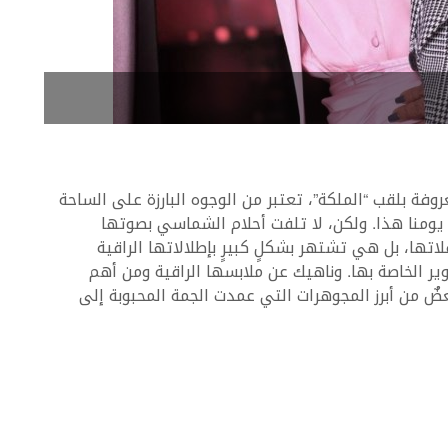
ika
وفة بلقب “الملكة”، تعتبر من الوجوه البارزة على الساحة
إنطلاق مسيرتها في العام 1995 وحتى يومنا هذا. ولكن، لا تلفت أحلام الشماسي بصوتها
ها، بل هي تشتهر بشكلٍ كبيرٍ بإطلالاتها الراقية
ر الخاصة بها. وناهيك عن ملابسها الراقية ومن أهم
بعضٌ من أبرز المجوهرات التي عمدت الجمة المحبوبة إلى