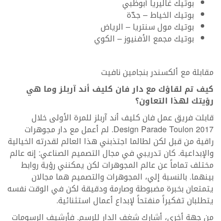
بوتيك غاليريا أبوظبي
بوتيك الخياط – جدّة
بوتيك مول سنتريا – الرياض
بوتيك مجمع الأفنيوز – الكوي
مقابلة مع ألكسندر بنجامين نافيت
كيف
تم لقاؤك مع دار فان كليف أند آربلز وما هي
رؤيتك لهذا التعاون؟
قابلت فريق عمل فان كليف أند آربلز للمرة الأولى خلال
Design Parade Toulon 2017. لم أعمل مع دار مجوهرات
راقية من قبل لكن لطالما اجتذبني هذا العالم لقدرته الخيالية
والإبداعية. كان تدريبي في مجال التصميم الصناعي: إنه عالم
مختلف تماماً عن عالم المجوهرات لكن يمكنني رؤية روابط
بينهما. بالنسبة إلي، المجوهرات والتصميم هما مجالان
يتمتعان بخبرة مضبوطة وصارمة ودقيقة لكن في الوقت نفسه
يتطلبان تفكيراً منفتحاً لإبداع أعمال استثنائية.
من جهة أخرى، أشارك شغف الدار للرسم. فأرشيف الرسومات