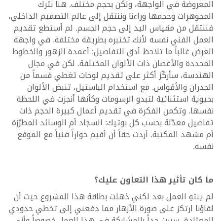
المعروضة في الواجهة، ولكن بحجم مختلف. هنا نترك
المجوهرات وحجمها وراءنا وننتقل إلى عالم التصميم الداخلي،
فننتقل من مقياس اليد إلى حجم الجسم. لم أستطع تقديم
العمل الفني نفسه لأنك تختبره بطريقة مختلفة. في واجهة
العرض غالباً ما تلاحظ أدق التفاصيل: أعمدة الزهور والخطوط
المحددة والأغصان ذات الألوان المختلفة. لكن في مجال
الهندسة، سأركّز أكثر على تقديم لوحات تغطي قسماً من
الجدران والأقواس. مع استخدام الباستيل، تنبض الألوان
بحيوية استثنائية لتبدو الرسومات وكأنها أنجزت في اللحظة
نفسها. وتكمن الفكرة في تقديم أعمال كبيرة الحجم ذات
تفاصيل معدّلة بحسب كل بوتيك: السجاد أم الوسائد المطرّزة
أم مشهد المكتبة. أردت حقاً أن أقيم حواراً فنياً مع الموقع
نفسه.
ما كان تأثير هذا التعاون عليك؟
لم ينتهِ العمل بعد لكني ذهلت بطاقة هذا المشروع حيث أن
لقاؤنا ارتكز على صورة الأزهار مما دفعني إلى تخطي حدودي
المعتادة. سررت جداً بالمشاركة في هذا العمل خصوصاً وأني