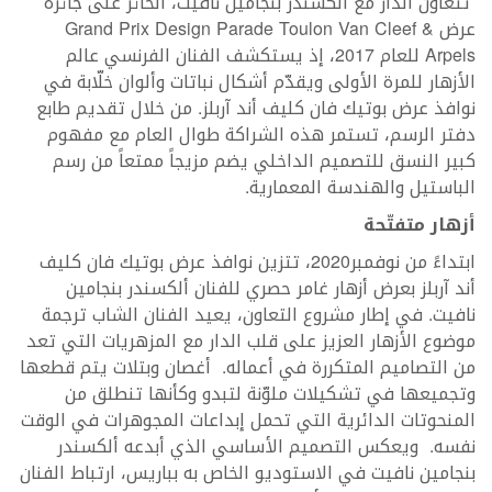
تتعاون الدار مع ألكسندر بنجامين نافيت، الحائز على جائزة
عرض Grand Prix Design Parade Toulon Van Cleef &
Arpels للعام 2017، إذ يستكشف الفنان الفرنسي عالم
الأزهار للمرة الأولى ويقدّم أشكال نباتات وألوان خلّابة في
نوافذ عرض بوتيك فان كليف أند آربلز. من خلال تقديم طابع
دفتر الرسم، تستمر هذه الشراكة طوال العام مع مفهوم
كبير النسق للتصميم الداخلي يضم مزيجاً ممتعاً من رسم
الباستيل والهندسة المعمارية.
أزهار متفتّحة
ابتداءً من نوفمبر2020، تتزين نوافذ عرض بوتيك فان كليف
أند آربلز بعرض أزهار غامر حصري للفنان ألكسندر بنجامين
نافيت. في إطار مشروع التعاون، يعيد الفنان الشاب ترجمة
موضوع الأزهار العزيز على قلب الدار مع المزهريات التي تعد
من التصاميم المتكررة في أعماله. أغصان وبتلات يتم قطعها
وتجميعها في تشكيلات ملوّنة لتبدو وكأنها تنطلق من
المنحوتات الدائرية التي تحمل إبداعات المجوهرات في الوقت
نفسه. ويعكس التصميم الأساسي الذي أبدعه ألكسندر
بنجامين نافيت في الاستوديو الخاص به بباريس، ارتباط الفنان