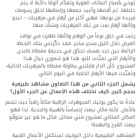
توحي بأصباغ النباتات القوية وتقدّم ألواناً داكنة لا يتم
خلطها. ثم أقصها وأعيد جمعها وإلصاقها لخلق رسومات
فريدة من نوعها. فهي أكثر من أزهار في مزهريات – تبدو
وكأنها أزهار نمت من تلك المزهريات ونشأت منها.
رغبت في خلق نوعاً من الوهم وكأنها ظهرت في نوافذ
العرض خلال الليل بسحر ساحر. فقد ذكّرتني بتلك اللحظة
الرائعة حين تجد نفسك تحدّق في حديقة مغطاة بالندى
والأزهار التي تفتّحت للتو. هذا هو شعوري حيال هذا
المشروع: كأن الدار قابلتني بطاولة مغطاة بالمزهريات الخالية،
وتفتّحت فيها الأزهار الخلابة في اليوم التالي.
يشمل الجزء الثاني من هذا التعاون مشاهد طبيعية
بحجم كبير. كيف تختلف هذه الأعمال عن الجزء الأول؟
عادةً ما يكون بوتيك المجوهرات الراقية مكاناً راقياً حيث تشعر
بالأمان. لكنه مكان يبعث إحساساً بالهيبة والجدية. لذا فهو
المكان المثالي لمشروع فني مماثل. فكل ما هو غير متوقّع
يبعث الفرح والبهجة!
المشاهد الطبيعية داخل البوتيك تستكمل الأعمال الفنية