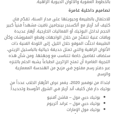
بالخطوط العفوية والألوان الحيوية الزاهية.
تصاميم داخلية غامرة
للاحتفال بالطبيعة وحيويتها على مدار السنة، تقدّم فان
كليف أند آربلز مع ألكسندر بينجامين نافيت مشهداً فنياً كبير
الحجم لداخل البوتيك أو الفعاليات الخارجية. أزهار عديدة
وباقات غنية تتفتّح من خلال الواجهات وقطع المفروشات وكأن
الطبيعة احتلّت الموقع خلال الليل. إلى اللوحة الفنية ذات
الألوان الزاهية والتي تمثل حديقة خيالية بالباستيل الزيتي،
ستضاف تفاصيل خاصة تتناسب مع وجهتها. ومن شأن هذه
التجربة الغامرة أن تمتح الزائرين انطباعاً يشبه الحلم بالتنزه
عبر دفتر رسم مفتوح في مزيج من الهندسة المعمارية
والرسم.
ابتداءً من نوفمبر 2020، يغمر عرض الأزهار الخلاب عدداً من
بوتيك دار فان كليف أند آربلز في الشرق الأوسط وتحديداً:
بوتيك دبي مول – فاشن آفنيو
بوتيك دبي مول – غراند أتريوم
بوتيك مول الإمارات