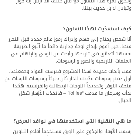
وتكون ثمرة هذا التعاون مع فان كليف أند آربلز. إنه حوار
وتبادل لا بل حديث بيننا.
كيف استعدّيت لهذا التعاون؟
أنا شخص يحتاج إلى فهم وإدراك رموز عالم محدد قبل التحرر
منها. حين أقوم بإبداع لوحة جدارية دائماً ما أتّبع الطريقة
نفسها: أتعمّق في تاريخها وأبحث عن الوحي والإلهام في
الملفات التاريخية والصور والرسومات.
قمت بأبحاث عديدة لهذا المشروع فدرست المواد وجمعتها.
أول دفتر رسومات قدّمته للدار كان مليئاً برسومات اللوحات من
متحف اللوفر وتحديداً اللوحات الإيطالية والفرنسية. هكذا
بدأت وسرعان ما قدمت “follies” – فاتخذت الأزهار شكل
الخيال.
ما هي التقنية التي استخدمتها في نوافذ العرض؟
رسمت الأزهار والجذوع على الورق مستخدماً أقلام التلوين