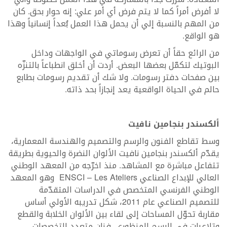
لا أفرض أمراً كما لا يتم فرض أي أمر علي: إنه حوار بحق. كان
من المهم بالنسبة إلي أن يحمل هذا العمل بُعداً إنسانياً وهذا
هو الواقع.
من الرائع حقاً أن تعرض رسوماتي في الواجهات وداخل
البوتيك لتكمّل بعضها البعض. أردت أن أخلق انطباعاً بالتنزّه
بين صفحات دفتر رسومات. ولا شك أن تقديم رسومات بطابع
حالم في الحياة الواقعية يعد إنجازاً بحد ذاته.
ألكسندر بنجامين نافيت
وسط تقاطع الفنون والرسم والتصميم والهندسة المعمارية،
يقدّم ألكسندر بنجامين نافيت الألوان النضرة والحيوية بطريقة
تتفاعل مباشرة مع المشاهد. منذ اخرّجه من المعهد الوطني
العالي للإبداع الصناعي ENSCI – Les Ateliers وهو المعهد
الوطني الفرنسي المتخصص في الدراسات المتقدّمة
للتصميم الصناعي عام 2011، شكل تدريبه الأولي أساس
مقاربة تحوّل المساحات إلى لقاء بين الألوان الخلابة والقطع
وتلاعبات في الرسم المنظوري. فنان متعدد التخصصات،