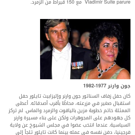
Vladimir Suite parure مع 150 قيراط من الزمرد.
جون وارنر 1977-1982
كان حفل زفاف السناتور جون وارنر وإليزابيث تايلور حفل
استقبال صغير في مزرعته، محاطًا بأقرب أصدقائه. أعطى
الممثلة خاتم خطوبة مزين بالياقوت والزمرد والماس. لم تركز
كل جهودهم على المجوهرات ولكن على بناء مسيرة وارنر
السياسية. عندما انتخب عضوا في مجلس الشيوخ عن ولاية
فرجينيا، دفن نفسه في عمله بينما كانت تايلور تلجأ إلى