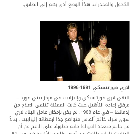
الكحول والمخدرات. هذا الوضع أدى بهم إلى الطلاق.
لاري فورتنسكي 1991-1996
التقى لاري فورتنسكي وإليزابيث في مركز بيتي فورد –
مرفق إعادة التأهيل حيث كانت الممثلة تتلقى العلاج من
إدمانها – في عام 1988. لم يكن بإمكان عامل البناء لاري
سوى شراء خاتم ألماس متواضع جدًا لإعطائه إليزابيث ، بدلاً
من خاتم متعدد القيراط خاتم خطوبة. على الرغم من أن
إليزابيث تايلور طلقت مرة أخرى وللمرة الأخيرة في سن 64 ،