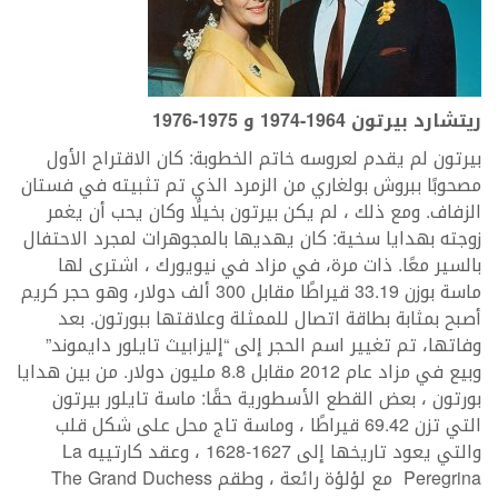
ريتشارد بيرتون 1964-1974 و 1975-1976
بيرتون لم يقدم لعروسه خاتم الخطوبة: كان الاقتراح الأول
مصحوبًا ببروش بولغاري من الزمرد الذي تم تثبيته في فستان
الزفاف. ومع ذلك ، لم يكن بيرتون بخيلًا وكان يحب أن يغمر
زوجته بهدايا سخية: كان يهديها بالمجوهرات لمجرد الاحتفال
بالسير معًا. ذات مرة، في مزاد في نيويورك ، اشترى لها
ماسة بوزن 33.19 قيراطًا مقابل 300 ألف دولار، وهو حجر كريم
أصبح بمثابة بطاقة اتصال للممثلة وعلاقتها ببورتون. بعد
وفاتها، تم تغيير اسم الحجر إلى “إليزابيث تايلور دايموند”
وبيع في مزاد عام 2012 مقابل 8.8 مليون دولار. من بين هدايا
بورتون ، بعض القطع الأسطورية حقًا: ماسة تايلور بيرتون
التي تزن 69.42 قيراطًا ، وماسة تاج محل على شكل قلب
والتي يعود تاريخها إلى 1627-1628 ، وعقد كارتييه La
Peregrina مع لؤلؤة رائعة ، وطقم The Grand Duchess