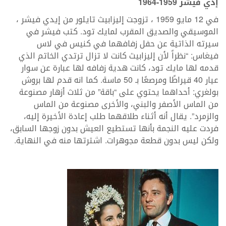
إدي فيشر 1959-1964
في 12 مايو 1959 ، تزوجت إليزابيث تايلور من إيدي فيشر ،
الموسيقي والصديق المقرب لمايك تود. كتب فيشر في
سيرته الذاتية عن حفل زفافهما في كنيس في لاس
فيغاس: “نظراً لأن إليزابيث كانت لا تزال ترتدي الخاتم الذي
قدمه لها مايك تود، كانت هدية زفافه لها عبارة عن سوار
عيار 40 قيراطًا ومرصعًا بـ 50 ماسة. كما انه قدم لها بروش
بولغري: أحداهما يحتوي على “باقة” من ثلاث أزهار مصنوعة
من الماس الأصفر والبني، والأخرى مصنوعة من الماس
والزمرد”. يقال أنه أثناء طلاقهما طلب إعادة الأخيرة إليه،
فردت عليه النجمة بأنها تستطيع العيش بدون زوجها السابق،
ولكن ليس بدون قطعة مجوهرات. اشترتها منه في النهاية.