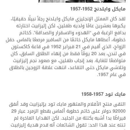
مايكل وايلدنج 1952-1957
لقد كان الممثل الإنجليزي مايكل وايلدنج رجلاً نبيلًا حقيقيًا،
يكبرها بعشرين عامًا ولديه طفلين، لكن إليزابيث اختارته
بدافع الرغبة في “الهدوء والاسقرار والصداقة”. كخاتم
خطوبة، أعطاها مايكل خاتمًا من السافير مرصعًا بالماس. حفل
الزواج، الذي أقيم في 21 فبراير 1952 في قاعة كاكستون
في لندن، بعد 20 يومًاً فقط من إنهاء الطلاق السابق، كان
متواضعًا للغاية. بعد إنجاب طفلين، مع صعود نجم إليزابيث
وتلاشي مايكل حتى التقاعد، انتهت علاقة الزوجين بالطلاق
في عام 1957.
مايك تود 1957-1958
التقى منتج الأفلام والمتهور مايك تود يإليزابيث وقد أنفق
92000 دولار على خاتم خطوبة ألماس بقطع الزمرد عيار 29
قيراطًا بدا أشبه بكتلة من الجليد. لكن الهدايا الفاخرة لم
تنته عند هذا الحد: تقول الشائعات أنه قدم هدية إليزابيث