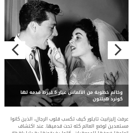
وخاتم خطوبة من الألماس عيار 5 قيرط قدمه لها
كونرد هيلتون
عرفت إليزابيث تايلور كيف تكسب قلوب الرجال، الذين كانوا
مستعدين لوضع العالم كله تحت قدميها. عند اكتشاف