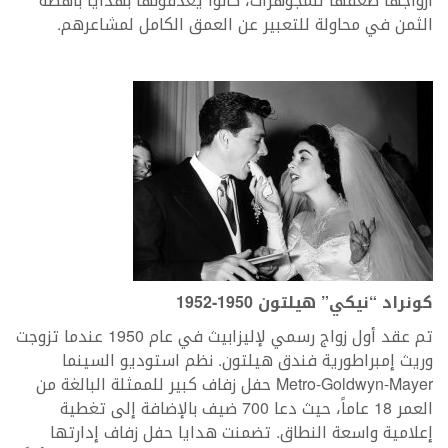
ازواجها ضعفها للمجوهرات، كانوا يغدقونها بهدايا باهظة
الثمن في محاولة للتعبير عن العمق الكامل لمشاعرهم.
كونراد “نيكي” هيلتون 1950-1952
تم عقد أول زواج رسمي لإليزابيث في عام 1950 عندما تزوجت
وريث إمبراطورية فندق هيلتون. نظم استوديو السينما
Metro-Goldwyn-Mayer حفل زفاف كبير للممثلة البالغة من
العمر 18 عاماً، حيث دعا 700 ضيف بالإضافة إلى تغطية
إعلامية واسعة النطاق. تضمنت هدايا حفل زفاف إدارتها