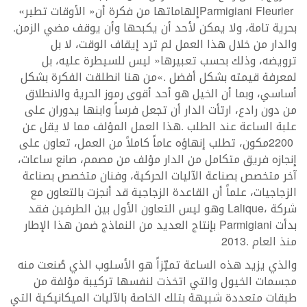
‭ ‬Fleurier
Parmigiani
‭ ‬إلهاماتها‭ ‬من‭ ‬فكرة‭ ‬أن‭ ‬‮«‬الأوقات‭ ‬تطير‮»‬‭
‬بحرية‭ ‬تامة،‭ ‬ولا‭ ‬يمكن‭ ‬لأحد‭ ‬أن‭ ‬يكبحها‭ ‬وأن‭ ‬يوقف‭ ‬مضي‭ ‬الزمن‭.
‬شركة‭ ‬
Lalique
‬بدأت‭ ‬
Parmigiani
‬منذ‭ ‬العام‭ ‬2013‭.