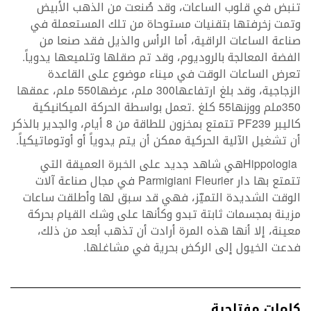
‬الفضة‭ ‬المعالجة‭ ‬بالروديوم،‭ ‬وقد‭ ‬تم‭ ‬صقلها‭ ‬وتلميعها‭ ‬يدوياً‭.
‬كاليبر‭ ‬
PF239
‬أن‭ ‬تشغيل‭ ‬الآلية‭ ‬الحركية‭ ‬ممكن‭ ‬أن‭ ‬يتم‭ ‬يدوياً‭ ‬أو‭ ‬أوتوماتيكياً‭. ‬
Hippologia
‬تتمتع‭ ‬بها‭ ‬دار‭ ‬
Parmigiani Fleurier
‬فدعت‭ ‬الخيول‭ ‬إلى‭ ‬الركض‭ ‬بحرية‭ ‬في‭ ‬مشاغلها‭.‬
كلمات مفتاحية