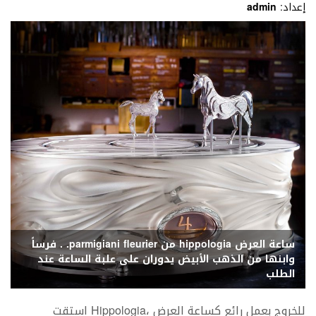
إعداد:
admin
‬الطلب
للخروج‭ ‬بعمل‭ ‬رائع‭ ‬كساعة‭ ‬العرض‭ ‬
Hippologia