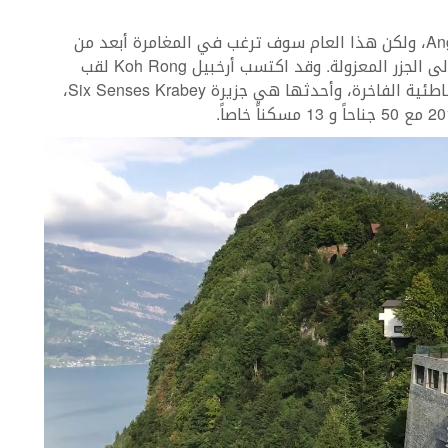
لن تكتمل الزيارة لكمبوديا بدون رحلة إلى Angkor Wat، ولكن هذا العام سوف ترغب في المغامرة أبعد من
ذلك أي عبر زيارة الغابات المطيرة ومن ثمّ الإنتقال إلى الجزر المعزولة. وقد اكتسب أرخبيل Koh Rong لقب
الريفييرا الكمبودية لغناه مؤخرا بأبرز المنتجعات الشاطئية الفاخرة، وأحدثها هي جزيرة Six Senses Krabey،