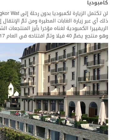
كامبوديا
وهو منتجع يضمّ 40 فيلا وتمّ افتتاحه في العام 2017 مع 50 جناحاً و 13 مسكناً خاصاً.