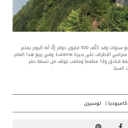
تتطلّب بناء منتجع Bürgenstock Resort أكثر من تسع سنوات وقد كلّف 500 مليون دولار إلّا أنه اليوم يعتبر
المخبأ السويسري التاريخي. يتميّز هذا المنتجع بأنه مترامي الاطراف على بحيرة Lucerne. وفي ربيع هذا العام،
سيحتفل بافتتاح المشروع الكبير جداً والذي يضم أربعة فنادق و12 مطعماً وملعب غولف من تسعة حفر
 السبا.
كامبوديا
لوسيرن