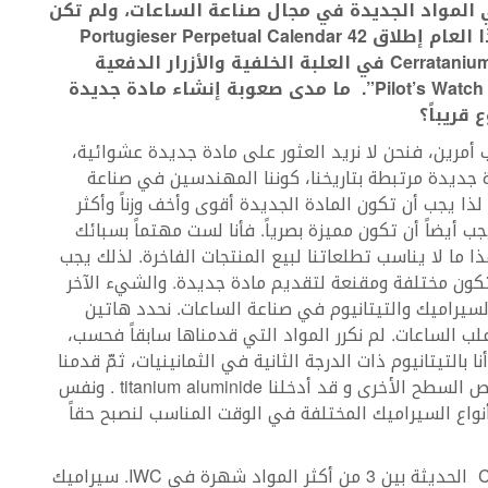
ي المواد الجديدة في مجال صناعة الساعات، ولم تكن
ا العام إطلاق
Portugieser Perpetual Calendar 42
Cerrataniu
في العلبة الخلفية والأزرار الدفعية
Pilot’s Watc
.
ما مدى صعوبة إنشاء مادة جديدة
قريباً؟
ب أمرين، فنحن لا نريد العثور على مادة جديدة عشوائية،
 جديدة مرتبطة بتاريخنا، كوننا المهندسين في صناعة
ذا يجب أن تكون المادة الجديدة أقوى وأخف وزناً وأكثر
يجب أيضاً أن تكون مميزة بصرياً. فأنا لست مهتماً بسبائك
ا ما لا يناسب تطلعاتنا لبيع المنتجات الفاخرة. لذلك يجب
تكون مختلفة ومقنعة لتقديم مادة جديدة. والشيء الآخر
دخال السيراميك والتيتانيوم في صناعة الساعات. نحدد هاتين
ب الساعات. لم نكرر المواد التي قدمناها سابقاً فحسب،
 بالتيتانيوم ذات الدرجة الثانية في الثمانينيات، ثمّ قدمنا ​​
التيتانيوم ذات الدرجة الخامسة وهو أقوى مع خصائص السطح الأخرى و قد أدخلنا titanium aluminide . ونفس
نواع السيراميك المختلفة في الوقت المناسب لنصبح حقاً
تجمع ساعة Chronograph TOP GUN Edition “SFTI الحديثة بين 3 من أكثر المواد شهرة في IWC. سيراميك