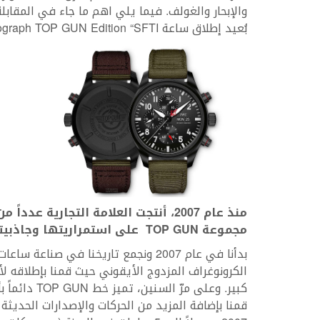
والإبحار والغولف. فيما يلي اهم ما جاء في المقاب
بُعيد إطلاق ساعة Pilot’s Watch Chronograph TOP GUN Edition “SFTI” الجديدة.
منذ عام 2007، أنتجت العلامة التجارية عدداً من الطرازات التي تحتفل ببرنامج
مجموعة
TOP GUN
على استمراريتها وجاذبيت
الكرونوغراف المزدوج الأيقوني حيث قمنا بإطلاقه
كبير. وعلى م
قمنا بإضافة المزيد من الحركات والإصدارات الحديثة