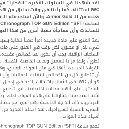
لقد شهدنا في السنوات الأخيرة “انفجاراً” ف
IWC
استثناءً. كما رأينا في وقت سابق من هذ
بعلبة من الـ
Armor Gold
، والآن استخدمتم الـ
m
لساعة
h Chronograph TOP GUN Edition “SFTI”
للساعات وأي مفاجأة خفية أخرى من هذا النوع 
يعدّ العثور على مادة جديدة أمراً صعباً للغاية بسب
شيء نادر او مجنون. لكن نرغب في العثور على مادة
الساعات الراقية. يجب أن يكون لها خصائص مفيدة، ل
تطوراً، ولها مزايا للعميل وبجانب الخاصية التقنية، 
الفولاذ الجديدة لأنها هي مثل الفولاذ العادي، وهذ
أن تتطابق كل من الخصائص التقنية الجماليات وأن 
هو أن IWC في الثمانينيات كانت رائدة في إ
المادتين على أنهما مجالات اختصاصنا، في تصنيع عل
لكننا استخدمنا ابتكاراتنا في هذه المواد. لذلك، بدأنا
الشيء بالنسبة للسيراميك، لقد أدخلنا العديد من أ
أسياد هذه المواد.