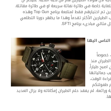
للغاية خاصة في طائرة نفاثة سريعة او في طائرة مقاتلة.
إنهم يخرّجون أفضل الطيارين، وهناك 5 ٪ من الطيارين تم اختيارهم فقط لمتابعة برنامج Top Gun وهذه
 الطيارين الأكثر تقدماً وهذا ما يظهر دورنا التطلعي
الناس اليها
 خصوصاً
في الطيران منذ
اصبح طياراً.
ادتني ساعات الطيارين إلى IWC بسبب جمالياتها
راءة الوقت،
م طفولتكم
ورائعة. لم يفقد حلم الطيران إمكاناته ولا يزال العديد
ا.