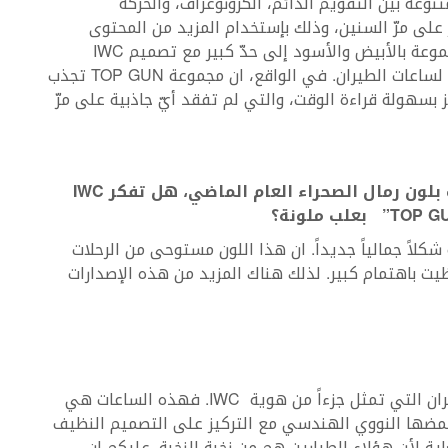
ع حركات متنوعة بين التقويم الدائم، الكرونوغراف، والحركة
 على مرّ السنين، وذلك بإستخدام المزيد من المحتوى
التقني لهذه الساعات. تتماشى جماليات هذه المجموعة بالأبيض والأسود إلى حدّ كبير مع تصميم IWC
وألوانها وهذا نوع من الجوهر العصري الخالد أساساً لساعات الطيران. في الواقع، ان مجموعة TOP GUN تجذب
 بسهولة قراءة الوقت، والتي لم تفقد أيّ جاذبية على مرّ
بلون رمال الصحراء العام الماضي، هل تفكر
IWC
TOP GUN
بعلب ملونة؟
منح مجموعة TOP GUN العسكرية شكلاً جمالياً جديداً. ان هذا اللون مستوحى من الرحلات
يت باهتمام كبير. لذلك هناك المزيد من هذه الإصدارات
لدينا تاريخ طويل لأكثر من 80 عاماً من ساعات الطيران التي تمثل جزءاً من هوية IWC. فهذه الساعات هي
حمضها النووي الهندسي مع التركيز على التصميم النظيف
البحرية الأمريكية أو SFTI ممتع للغاية لأن هؤلاء الطيارين هم من نخبة النخبة. عليكم ان