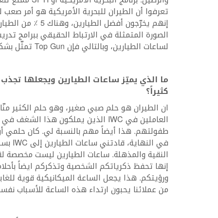
تعرفوا أن الطيران للبحرية الأمريكية هو أمر صعب 
الصورة المتمثلة في الارتباط الحقيقي ببرامج تدريب
لساعات الطيارين، وبالتالي فإن Top Gun تمثّل بشكل مثالي مبادىء برنامج SFTI.
ما الذي يميّز ساعات الطيارين ويجعلها تجذب 
كثيراً؟
ان الطيران هو حلم صبي صغير، وهو حلم الكثير منّا،
العاملين في IWC الذين يملكون هذا الشغف 
طفولتهم. هذا أيضاً مهم بالنسبة لي. كان حلمي أن 
في النهاية، ق
النقية والمذهلة. ساعات الطيارين ليست مخصصة لق
إنها تحفظ ذكرياتكم الشخصية وتذكركم ايضاً بأحلا
ورؤيتكم. هذا يجعل الساعة الميكانيكية قوية للغاية 
من عملائنا يحبون ارتداء هذه الساعة للأسباب نفسه