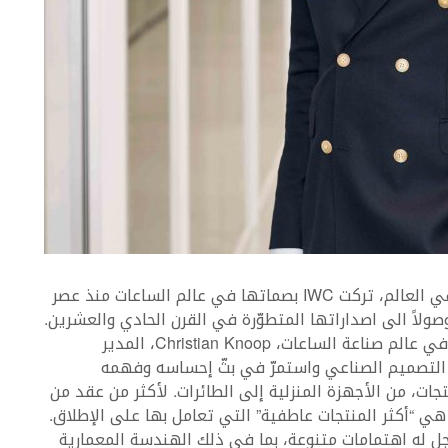
باعتبارها واحدة من أقدم صانعي الساعات الفاخرة في العالم، تركت IWC بصماتها في عالم الساعات منذ عصر
 وصولاً الى اصداراتها المتطوّرة في القرن الحادي والعشرين.
وقد أتيحت لنا الفرصة لمقابلة أحد أفضل المبدعين في عالم صناعة الساعات، Christian Knoop، المدير
لإبداعي لـ IWC. هو ألماني الجنسية، درس Knoop التصميم الصناعي واستمرّ في بثّ إحساسه وفهمه
ت، من الأجهزة المنزلية إلى الطائرات. لأكثر من عقد من
يعترف بأن الساعات هي “أكثر المنتجات عاطفية” التي تعامل بها على الإطلاق.
تمامه الشديد بالتصميم، فإن Knoop هو رجل له اهتمامات متنوعة، بما في ذلك الهندسة المعمارية