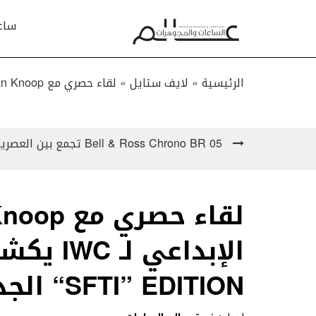
ساع
الرئيسية »
لايف ستايل
»
لقاء حصري مع Christian Knoop المدير الإبداعي لـ IWC يكشف سرّ ساعة TOP GUN “SFTI” EDITION الجديدة!
Bell & Ross Chrono BR 05 تجمع بين العصرية والتصميم التقني الدقيق
“SFTI” EDITION الجديدة!