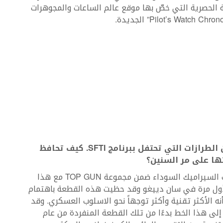
لة الحصرية التي خصّ بها موقع عالم الساعات والمجوهرات
SFTI
.
كيف تحافظ
ها على مر السنين؟
بدأنا في عام 2007 ونجمع تاريخنا في صناعة ساعات السيراميك السوداء ضمن مجموعة TOP GUN مع هذا
 لأول مرة في سان دييغو وقد حظيت هذه القطعة باهتمام
رّ السنين، تميز خط TOP GUN دائماً بأنه الأكثر تقنية وأكثر توجهاً نحو الاسلوب العسكري. وقد
 إلى هذا الخط بدءًا من تلك القطعة المنفردة من عام