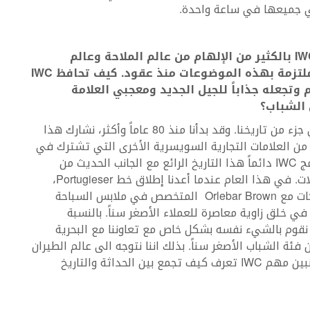
أتي جميعها في ساعة واحدة.
IW
بالكثير من الإلهام من عالم الملاحة وعالم
لتزمة بهذه الموضوعات منذ عقود. كيف تحافظ
IWC
 وتجعله جذاباً للجيل الجديد ومعجبي العلامة
 الشباب؟
هذه المجالات هي جزء من تاريخنا. وقد بدأنا منذ 80 عاماً وأكثر، نشارك هذا
 من العلامات التجارية السويسرية الأخرى التي تشترك في
نفس الخلفية. تدمج IWC دائماً هذا التاريخ الرائع مع الجانب الحديث من
خلفية هذه المجالات. في هذا العام عندما أعدنا إطلاق خط Portugieser،
أقمنا بعض الشراكات مع Orlebar Brown المتخصص في ملابس السباحة
 في خلق زاوية معاصرة للعملاء الأصغر سناً. بالنسبة
 نقوم بالشيء نفسه بشكل خاص مع تعاوننا مع البحرية
من فئة الشباب الأصغر سناً. بذلك اننا نتوجه الى عالم الطيران
الحديث بدلاً من الرجوع إلى التاريخ. لذا فإن كلا الجانبين مهم IWC تعرف كيف تجمع بين الحداثة والتاريخ