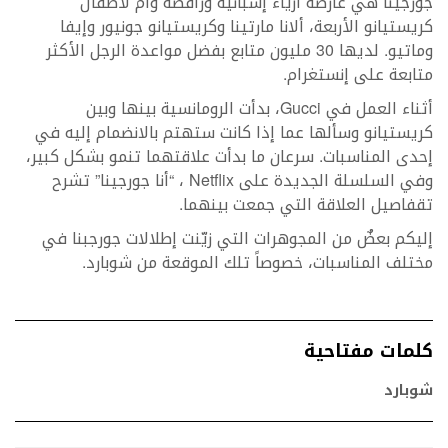
جورجينا هي عارضة أزياء إسبانية وراقصة وأم لأطفال
كريستيانو الأربعة، ألانا مارتينا وكريستيانو جونيور وإيفا
وماتيو. لديها 30 مليون متابع بفضل مواعدة الرجل الأكثر
متابعة على إنستغرام.
أثناء العمل في Gucci، بدأت الرومانسية بينها وبين
كريستيانو وسألها عما إذا كانت ستهتم بالانضمام إليه في
إحدى المناسبات. سرعان ما بدأت علاقتهما تنمو بشكل كبير،
وفي السلسلة الجديدة على Netflix ، “أنا جورجينا” تشرح
تقفاصيل العلاقة التي جمعت بينهما.
إليكم بعضٌ من المجوهرات التي زيّنت إطلالات جورجبنا في
مختلف المناسبات، خصوصاً تلك الموقعة من شوبارد.
كلمات مفتاحية
شوبارد