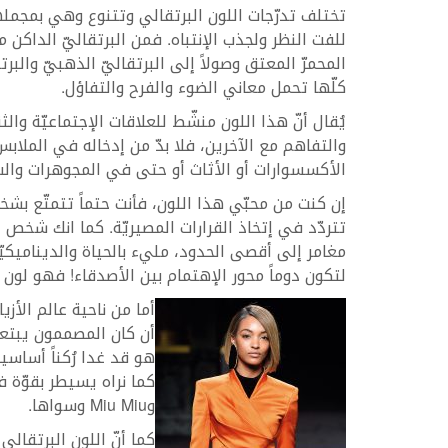
تختلف تدرّجات اللون البرتقالي وتتنوع وهي بمجمل
للفت النظر ولجذب الإنتباه. فمن البرتقاليّ الداكن مرور
المحمرّ المعتق وصولاً إلى البرتقاليّ الذهبيّ والبرتق
كلّها تحمل معاني الضوء والفرح والتفاؤل.
يُقال أنّ هذا اللون منشّط للعلاقات الإجتماعيّة وال
والتفاهم مع الآخرين، فلا بدّ من إدخاله في الملابس
الأكسسوارات أو الأثاث أو حتى في المجوهرات والساع
إن كنت من محبّي هذا اللون، فأنت حتماً تتمتّع بشخصي
تتردّد في إتخاذ القرارات المصيريّة. كما انك شخص 
مغامر إلى أقصى الحدود، مليء بالحياة والديناميكي
لتكون دوماً محور الإهتمام بين الأصدقاء! فهو لون ص
أما من ناحية عالم الأزي
أن كان المصممون يبتعد
هو قد غدا رُكناً أساسي
وMiu Miu وسواها.