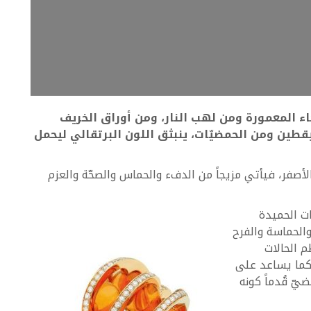
اء
المعمورة
ومن
لهب
النار،
ومن
أوراق
الخريف
يقطين
ومن
الحمضيّات،
ينبثق
اللون
البرتقالي
ليحمل
لأصفر، فيأتي مزيجاً من الدفء والحماس والصحّة والعزم
ات الحميدة
 والحماسة والفرح
 الحالات
، كما يساعد على
ّ قُدماً كونه