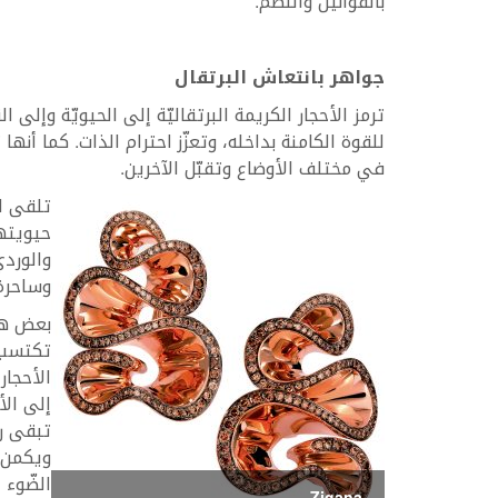
بالقوانين والنظم.
جواهر بانتعاش البرتقال
ترمز الأحجار الكريمة البرتقاليّة إلى الحيويّة وإلى
للقوة الكامنة بداخله، وتعزّز احترام الذات. كما أنها 
في مختلف الأوضاع وتقبّل الآخرين.
تلقى ال
حيويته
والوردي
وساحرة،
بعض هذه
تكتسب ا
الأحجار
إلى الأ
تبقى رم
ويكمن ا
الضّوء 