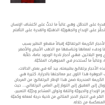
 القدرة على التحمّل. وهي غالباً ما تحثّ على اكتشاف الإنسان
تحفّز على الإبداع والجهوزيّة الذهنيّة والقدرة على التأقلم
أحجار الكريمة البرتقاليّة إقبالاً منقطع النظير بسبب
ا ودفء لمعانها وتناسقها مع الذهب الأبيض والأصفر
 ومع البلاتين. فهي أحجار نادرة الوجود عامة، خلاّبة
 وغالباً ما تُستخدم في المجوهرات الملكيّة.
 الأحجار برتقاليّ بطبيعته، بيد أنه في بعض الحالات،
لجوهرة هذا اللون عبر معالجتها بالحرارة. كثيرة هي
 الكريمة المندرجة ضمن هذا الإطار البرتقاليّ: من المرجان
وبال إلى العقيق إلى التوباز إلى الماس البرتقالي… حيث
ز الإبداع والحيويّة والثقة وتوازن المشاعر وحرّيّة التعبير،
لسّر في اختيار الحجر المثالي من ناحية درجة لمعانه وكميّة
المنعكسة من خلاله.