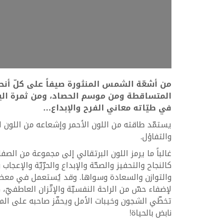
من
أشعّة
الشمس
المنثورة
صيفاً
على
كلّ
أنح
المتساقطة
ومن
موسم
الحصاد،
ومن
ثمرة
ال
في
طيّاته
معاني
الفرح
والإبداع
…
يستمّد طاقته من اللون الأحمر وإشعاعه من اللون ا
والتفاؤل.
غالباً ما يرمز اللون البرتقالي إلى مجموعة من الصف
كالنجاح والتحفيز والصحّة والإبداع والحرّيّة والإعجاب
والتوازن والسعادة وسواها. وقد يُستعمل في معظم
لإضفاء حسّ من الراحة النفسيّة والإتّزان العاطفيّ
تخطّي الشجون وخيبات الأمل ويحفّز صاحبه على المضي
نابض بالحياة!