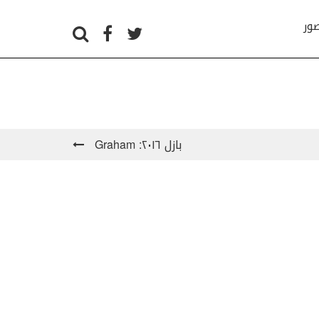
صور
بازل ٢٠١٦: Graham