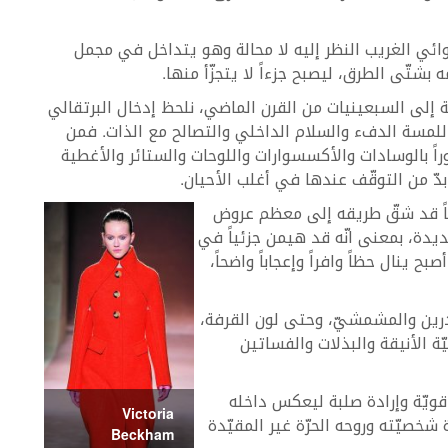
ائي الغريب النظر إليه لا محالة وهو يتداخل في مجمل
بشتّى الطرق، ليصبح جزءاً لا يتجزّأ منها.
 إلى السبعينيات من القرن الماضي، نلحظ إدخال البرتقالي
للمسة الدفء والسلام الداخلي والتصالح مع الذات. فمن
راً بالوسادات والأكسسوارات واللوحات والستائر والأغطية
بدّ من التوقّف عندها في أغلب الأحيان.
حتماً قد شقّ طريقه إلى معظم عروض
ديدة، بمعنى انّه قد هيمن جزئياً في
 ينال حظاً وافراً وإعجاباً واضحاً،
Tangerin إلى ألون المندرين والمشمشيّ، وحتى لون القرفة،
ة الأنيقة والبذلات والفساتين
قويّة وإرادة صلبة ليعكس داخله
Victoria
شخصيّته وروحه الحرّة غير المقيّدة
Beckham