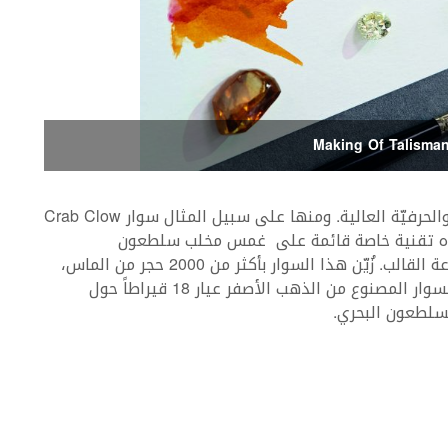
Making Of Talisman
نادرة هي قطع المجوهرات التي تجمع ما بين الفنّ والحرفيّة العالية. ومنها على سبيل المثال سوار Crab Clow
صميمه وتنفيذه تقنية خاصة قائمة على غمس مخلب سلطعون
البحرالصخريّ في الشمع لأخذ الشكل الدقيق، وصناعة القالب. زُيّن هذا السوار بأكثر من 2000 حجر من الماس،
السافير البرتقالي والأزرق، البلخش واللؤلؤ. يلتفّ السوار المصنوع من الذهب الأصفر عيار 18 قيراطاً حول
سلطعون البحري.