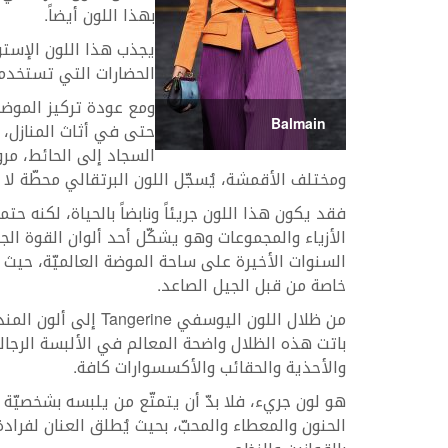
بهذا اللون أيضاً.
يجذب هذا اللون الإستو
الحضارات التي تستخدمه 
ومع عودة تركيز الموضة
Balmain
حتى في أثاث المنازل، 
السجاد إلى الحائط، مرو
ومختلف الأقمشة، يُسجّل اللون البرتقالي محطّة لا 
فقد يكون هذا اللون جريئاً ونابضاً بالحياة، لكنه 
الأزياء والمجموعات وهو يشكّل أحد ألوان القوة الج
السنوات الأخيرة على ساحة الموضة العالميّة، حيث أصبح
خاصة من قبل الجيل الصاعد.
من ظلال اللون اليوسفي e
باتت هذه الظلال واضحة المعالم في الألبسة الرجاليّ
والأحذية والحقائب والأكسسوارات كافة.
هو لون جريء، فلا بدّ أن يتمتّع من يلبسه بشخصيّة 
الحنون والمعطاء والمحبّ، بحيث يُطلق العنان لفرادة 