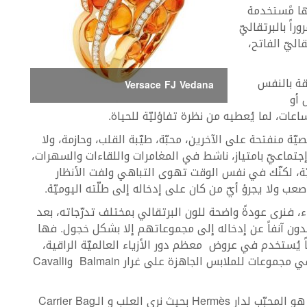
ها مًستخدمة
اً بالبرتقاليّ
اليّ الفاتح،
ثقة بالنفس
Versace FJ Vedana
 أو
ات، لما يُعطيه من نظرة تفاؤليّة للحياة.
ّة منفتحة على الآخرين، محبّة، طيّبة القلب، وحازمة، ولا
إجتماعيّ بامتياز، ناشط في المغامرات واللقاءات والسهرات،
ّة، لكنّك في نفس الوقت تهوى التباهي ولفت الأنظار
عب ولا يجرؤ أيّ من كان على إدخاله إلى طلّته اليوميّة.
اء، فنرى عودةً واضحة للون البرتقالي بمختلف تدرّجاته، بعد
ون آنفاً عن إدخاله إلى مجموعاتهم إلا بشكل خجول. فها
اً يُستخدم في عروض معظم دور الأزياء العالميّة الراقية،
كما نراه يسيطر بقوّة في مجموعات للملابس الجاهزة على غرار Balmain وCavalli
كما أنّ اللون البرتقالي هو المحبّب لدار Hermès بحيث نرى العلب و الـCarrier Bag