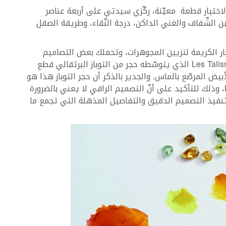
اختيار قطعة معيّنة، ركّزي سيدتي على أربعة عناصر
 بين الشّفاف والغني الداكن، درجة النّقاء، وطريقة الصقل
ار الكريمة لتزيين المجوهرات، وتحملك بعض التصاميم
للعودة إلى التاريخ، كخاتم Les Talismans de Mademoiselle الذي يتوسّطه حجر من التوباز البرتقالي قطع
الذهب الأبيض المرصّع بالماس. والجدير بالذكر أن حجر التوباز هذا هو
الأكبر من ضمن مجموعة Les Talismans de Chanel، وذلك للتأكيد على أنّ التصميم الراقي لا يعني بالضرورة
 تنفيذ التصميم الدقيق والتفاصيل المذهلة التي تجمع ما