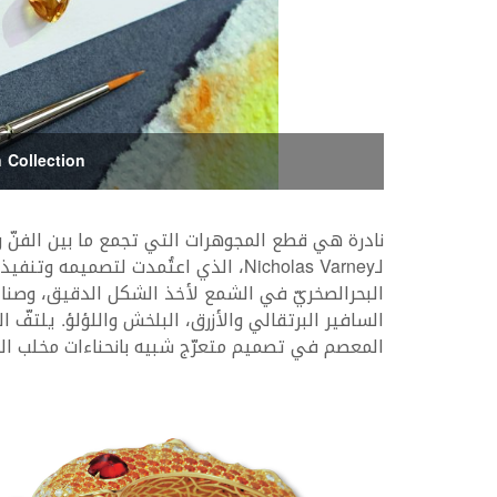
 Collection
لـNicholas Varney، الذي اعتُمدت لت
المعصم في تصميم متعرّج شبيه بانحناءات مخلب ال