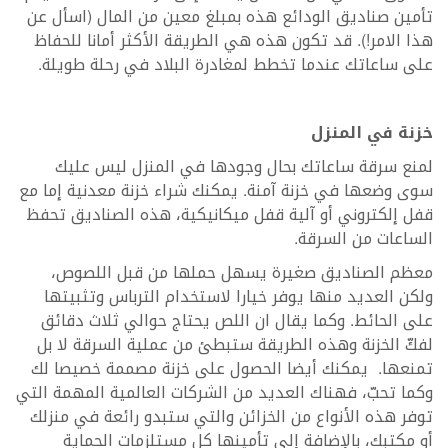
تأمين صناديق الودائع هذه بمبلغ معين من المال (اسأل عن
هذا الامر!). قد تكون هذه هي الطريقة الأكثر أمانا للحفاظ
على ساعاتك عندما تخطط لمغادرة البلاد في رحلة طويلة.
خزنة في المنزل
لمنع سرقة ساعاتك بحال وجودها في المنزل ليس عليك
سوى وضعها في خزنة آمنة. يمكنك شراء خزنة معدنية إما مع
قفل إلكتروني أو آلية قفل ميكانيكية، هذه الصناديق تحفظ
الساعات من السرقة.
معظم الصناديق صغيرة يسهل حملها من قبل اللصوص،
ولكن العديد منها يوفر خيارا لاستخدام الترباس وتثبيتها
على الحائط. وكما يقال ان اللص يحتاج حوالي ثلاث دقائق
لفكّ الخزنة وهذه الطريقة ستبطئ من عملية السرقة لا بل
تمنعها. يمكنك أيضا الحصول على خزنة مصممة خصيصا لك
وكما تحبّ، فهناك العديد من الشركات العالمية المهمة التي
توفر هذه الأنواع من الخزائن والتي ستبدو رائعة في منزلك
أو مكتبك، بالإضافة إلى تأمينها كل مستلزمات الحماية