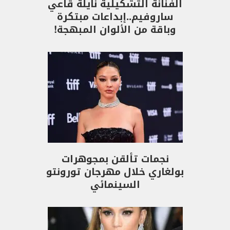
الفنانة التشكيلية نايلة قاعي
ساروفيم..إبداعات مبتكرة
وباقة من الألوان المبهجة!
نجمات تألقن بمجوهرات
بولغاري خلال مهرجان تورونتو
السينمائي