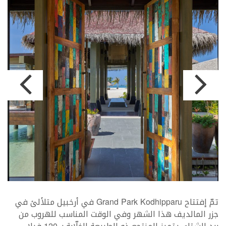
تمّ إفتتاح Grand Park Kodhipparu في أرخبيل متلألئ في
جزر المالديف هذا الشهر وفي الوقت المناسب للهروب من