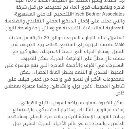
برد الشتاء. يتميز المنتجع ذو الطبيعة الخلّابة بـ 120 فيلا
فاخرة وبنغلوهات فوق الماء تم تجديدها من قبل شركة
Hirsch Bedner Associatesللتصميم الداخلي المشهورة،
والتي عملت على إكمال الديكور المحلي التقليدي والهندسة
المعمارية المالديفية التقليدية مع وسائل راحة واسعة للزوار.
تستغرق رحلة القوارب السريعة حوالي 20 دقيقة من مدينة
Malé عاصمة الجزيرة إلى المنتجع. هناك، يجد الضيوف شجر
النخيل ومنظر المياه التي تبعث الاسترخاء، وبهو كبير مع
سقف عالٍ مطلّ على الواجهة البحرية. يمكن للضيوف
الاسترخاء في الغرف والأجنحة الفاخرة التي تقع مباشرة على
المحيط الهندي أو التنعم بمنظر الغابة الخضراء. يمكن
للمجموعات الأكبر أن تتسع في واحدة من خمس فيلات على
شاطئ المحيط، لاغون بول، والشاطئ، وكلها مجهزة بمغطس
خاص.
يمكن للضيوف ممارسة رياضة الغوص، التزلج الهوائي،
إستخدام قوارب الكاياك، إستئجار الجت سكي، والإستمتاع
برحلات القوارب الإستكشافية ورحلات صيد الصباح، ومشاهدة
الدلفين، والمحادثات مع عالم الأحياء البحرية المقيم حول