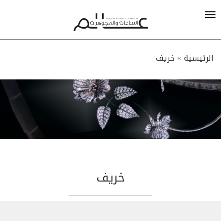
الرئيسية »
خريف
خريف