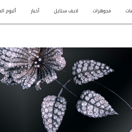
ات
مجوهرات
لايف ستايل
أخبار
ألبوم ال