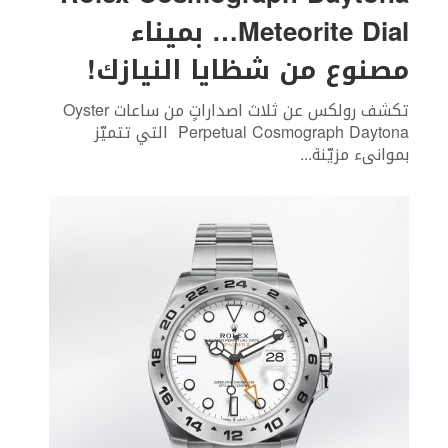
Meteorite Dial… بميناء
مصنوع من شظايا النيازك!
تكشف رولكس عن ثلاث اصداراتٍ من ساعات Oyster
Perpetual Cosmograph Daytona التي تتميّز
بموانىء مزيّنة
...