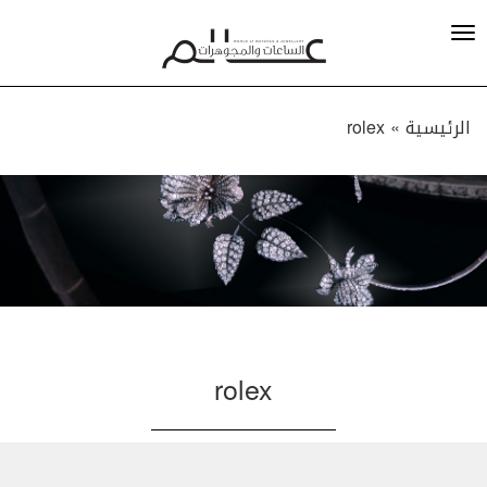
الرئيسية »
rolex
rolex