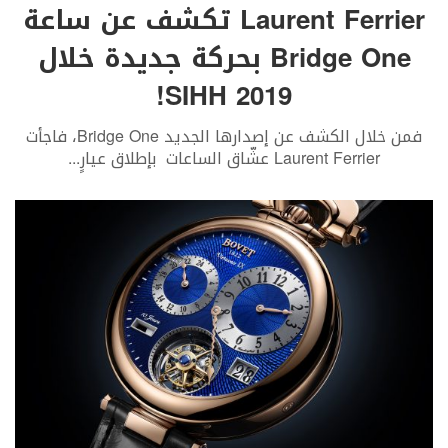
Laurent Ferrier تكشف عن ساعة
Bridge One بحركة جديدة خلال
SIHH 2019!
فمن خلال الكشف عن إصدارها الجديد Bridge One، فاجأت
Laurent Ferrier عشّاق الساعات بإطلاق عيارٍ
...