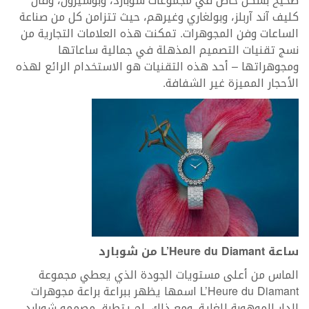
صحيح بشكل خاص في مجموعات شوبارد، وبوشيرون، وفان
كليف آند آربلز، وبولغاري وغيرهم، حيث تتزامن كل من صناعة
الساعات وفن المجوهرات. تمكنت هذه العلامات التجارية من
نسج تقنيات التصميم المذهلة في جمالية ساعاتها
ومجوهراتها – أحد هذه التقنيات هو الاستخدام الرائع لهذه
الأحجار المميزة غير الشفافة.
ساعة
L’Heure du Diamant
من شوبارد
الماس من أعلى مستويات الجودة الذي يعطي مجموعة
L’Heure du Diamant اسمها يظهر ببراعة براعة مجوهرات
الدار الموهوبة للغاية. ومع ذلك، لم يتطرق مصممو شوبارد