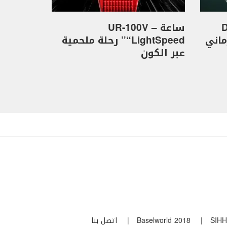
D
ساعة UR-100V –
كهرماني
“LightSpeed” رحلة ملحمية
عبر الكون
SIHH
Baselworld 2018
اتصل بنا