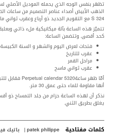
S 324 مع التقويم الجديد ذو أرباع وعقرب ثواني ماسح.
كحد أقصى. وتتضمن الساعة:
فتحات لعرض اليوم والشهر و السنة الكبيسة و 
عقرب للتاريخ‎
مراحل القمر‎
عقرب ثواني ماسح‎
أنها مقاومة للماء حتى عمق 30 متر.
نذكر أن لهذه الساعة حزام من جلد التمساح ذو أقس
يغلق بطريق الثني‎.
كلمات مفتاحية
patek philippe
باتيك في