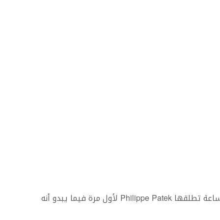
التقويم الدائم أو Perpetual calendar 5320، هي ساعة تطلقها Philippe Patek لأول مرة فيما يبدو أنه