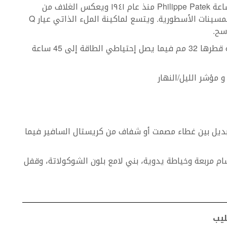
تظهر بنفس الوجه الذي يحمله الموديل الأصلي لساعة Philippe Patek منذ عام ١٩٤١ ويعكس الغلاف من
الذهب الأبيض أصداء عناصر التصميم من ساعات الخمسينات الأسطورية. ويتسع لماكينة الملء الذاتي عيار Q
تتميّز هذه الساعة بآلة ميكانيكية ملء ذاتي وبعلبة قطرها 32 مم فيما يصل إحتياطي الطاقة إلى 45 ساعة
مؤشر الليل/النهار‎
‎أمّا ظهر ساعةPerpetual calendar 5320 فقابل للتبديل بين غطاء مصمت أو شفاف من كريستال السافير‎ فيما
ام مربعة وخياطة يدوية، بني لامع بلون الشوكولاتة، وقفل
ليب