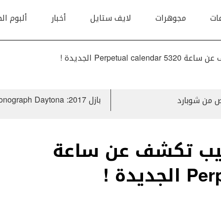
ات
مجوهرات
لايف ستايل
أخبار
ألبوم ال
بازل 2017: Oyster Perpetual chronograph Daytona بسوار أويسترفلكس المبتكر
تيك فيليب تكشف عن ساعة
يدة !