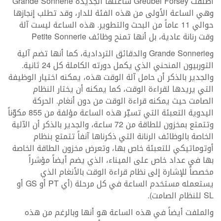
أطلقت Greubel Forsey ساعتها الجديدة Grande Sonnerie
وهي الساعة الأولى من هذه الفئة للدار، وقد تطلب إنجازها
حوالي 11 عاماً من البحث والتطوير. هذه الساعة ليست آلة
وقت رنانة عادية، بل أنها تمنح وظائف Petite Sonnerie
وGrande Sonnerie والدقائق التردادية، كما أنها تضم آلية
التوربيون المنحني الذي يكمل دورته الكاملة كل 24 ثانية.
والجدير بالذكر أن حامل آلة الوقت هذه، يمكنه اختيار الوظيفة
التي يريدها لقراءة الوقت، كما يمكنه أن يختار النظام
الصامت حيث يمكنه قراءة الوقت من دون أنغام. الحركة
اليدوية التعبئة التي تسيّر هذه الساعة مؤلفة من 855 مكوّناً
وتتمتع بمخزون للطاقة من 72 ساعة، والجدير بالذكر أن الآلية
الخاصة بالوظائف الرنانة التي ذكرناها آنفاً تتمتع بنظام
أوتوماتيكي للتعبئة خاص بها، وتعرض مخزون الطاقة الخاصة
بها في عداد خاص على الميناء، الذي يضم أيضاً مؤشراً
مخصصاً للإشارة إلى نظام قراءة الوقت بالأنغام الذي
يستعمله مستخدم الساعة في كل مرحلة (أي PT أو GS أو
SL للنظام الصامت).
والملفت أيضاً في هذه الساعة هو أنها وبالرغم من هذه