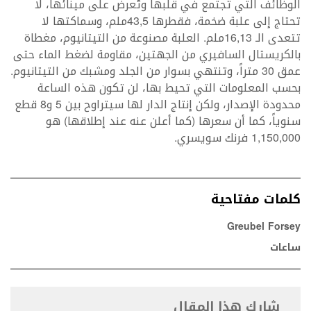
الوظائف التي تجتمع في قلبها وتُعرض على مينائها، لا
تحتاج إلى علبة ضخمة، فقطرها 43,5ملم، وسماكتها لا
تتعدى الـ 16,13ملم. العلبة مصنوعة من التيتانيوم، مغطاة
بالكريستال السافيري من الجهتين، مقاومة لضغط الماء حتى
عمق 30 متراً، وتنتهي بسوار من الجلد ومشبك من التيتانيوم.
بحسب المعلومات التي تحيط بها، لن تكون هذه الساعة
محدودة الإصدار، ولكن إنتاج الدار لها سيتراوح بين 5 و8 قطع
سنوياً، كما أن سعرها (كما أعلن عنه عند إطلاقها) هو
1,150,000 فرنك سويسري.
كلمات مفتاحية
Greubel Forsey
ساعات
شارك هذا المقال