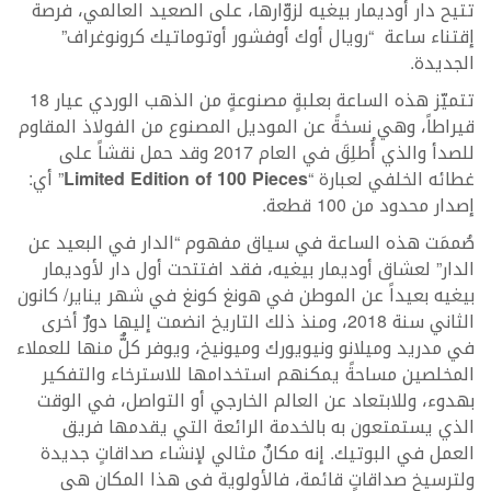
تتيح دار أوديمار بيغيه لزوّارها، على الصعيد العالمي، فرصة
إقتناء ساعة “رويال أوك أوفشور أوتوماتيك كرونوغراف”
الجديدة.
تتميّز هذه الساعة بعلبةٍ مصنوعةٍ من الذهب الوردي عيار 18
قيراطاً، وهي نسخةً عن الموديل المصنوع من الفولاذ المقاوم
للصدأ والذي أُطلِقَ في العام 2017 وقد حمل نقشاً على
غطائه الخلفي لعبارة “
Limited Edition of 100 Pieces
” أي:
إصدار محدود من 100 قطعة.
صُممَت هذه الساعة في سياق مفهوم “الدار في البعيد عن
الدار” لعشاق أوديمار بيغيه، فقد افتتحت أول دار لأوديمار
بيغيه بعيداً عن الموطن في هونغ كونغ في شهر يناير/ كانون
الثاني سنة 2018، ومنذ ذلك التاريخ انضمت إليها دورٌ أخرى
في مدريد وميلانو ونيويورك وميونيخ، ويوفر كلٌّ منها للعملاء
المخلصين مساحةً يمكنهم استخدامها للاسترخاء والتفكير
بهدوء، وللابتعاد عن العالم الخارجي أو التواصل، في الوقت
الذي يستمتعون به بالخدمة الرائعة التي يقدمها فريق
العمل في البوتيك. إنه مكانٌ مثالي لإنشاء صداقاتٍ جديدة
ولترسيخ صداقاتٍ قائمة، فالأولوية في هذا المكان هي