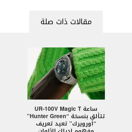
مقالات ذات صلة
ساعة UR-100V Magic T
تتألق بنسخة “Hunter Green”
“أورويرك” تعيد تعريف
مفهوم إدراك الألوان