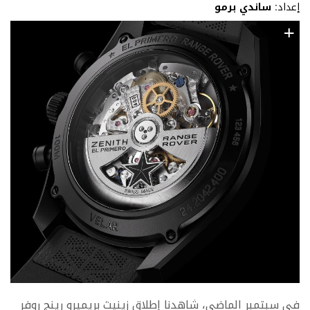
إعداد:
ساندي برمو
في سبتمبر الماضي، شاهدنا إطلاق زينيث بريميرو رينج روفر