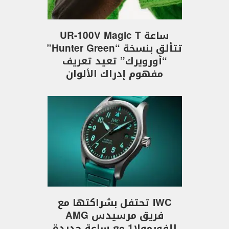
ساعة UR-100V Magic T
تتألق بنسخة “Hunter Green”
“أورويرك” تعيد تعريف
مفهوم إدراك الألوان
IWC تحتفل بشراكتها مع
فريق مرسيدس AMG
للفورمولا1 مع ساعة جديدة