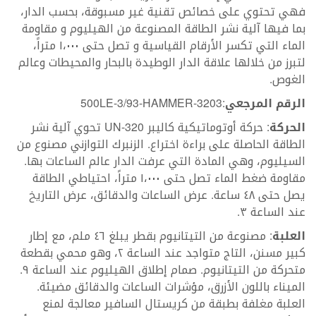
فهي تحتوي على خصائص تقنية غير مسبوقة، بحسب الدار،
بما فيها آلية نشر الطاقة المصنوعة من الهيليوم و مقاومة
الماء التي تكسر الأرقام القياسية و تصل حتى ١،٠٠٠ متراً،
لتبرز من خلالها علاقة الدار الوطيدة بالبحار والمحيطات وعالم
الغوص.
الرقم المرجعي
:3203-500LE-3/93-HAMMER
الحركة
: حركة أوتوماتيكية كاليبر UN-320 تحوي آلية نشر
الطاقة الحاصلة على براءة اختراع. الزنبرك التوازني مصنوع من
السيليوم، وهي المادة التي عرفت الدار عالم الساعات بها.
مقاومة ضغط الماء تصل حتى ١،٠٠٠ متراً، احتياطي الطاقة
يصل حتى ٤٨ ساعة. عرض الساعات والدقائق، عرض التاريخ
عند الساعة ٣.
العلبة
: مصنوعة من التيتانيوم بقطر يبلغ ٤٦ ملم، مع إطار
كبير مسنن، التاج متواجد عند الساعة ٢، وهو محمي بقطعة
متحركة من التيتانيوم. صمام إطلاق الهيليوم عند الساعة ٩.
الميناء باللون الأزرق، مؤشرات الساعات والدقائق مضيئة.
العلبة مغلفة بطبقة من كريستال السافير معالجة لمنع