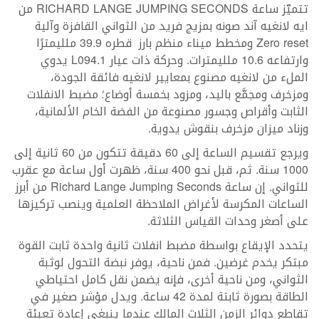
تتميّز ساعة RICHARD LANGE JUMPING SECONDS من
ايه لانغيه آند صونه بمزيج فريد من الثواني القافزة وآلية
Zero reset ومخطط ميناء منظم بارز قطره 39.9 ملليمترًا
وارتفاعه 10.6 ملليمترات. وحركة ذات عيار L094.1 يدوي
الملء من لانغيه مصنوع بمعايير لانغيه فائقة الجودة،
ومزخرف ومجمَّع باليد، ومزود بخمسة أوضاع؛ مضبط الانفلات
الثابت وأقراص وجسور مصنوعة من الفضة الخام الألمانية،
وزناد ميزان مزخرف بنقوش يدوية.
ويرجع تقسيم الساعة إلى 60 دقيقة تتكون من 60 ثانية إلى
1000 سنة. ثم، قبل نحو 400 سنة، ظهرت أول ساعة مع عقرب
للثواني. إن ساعة Richard Lange Jumping Seconds من أبرز
الساعات المكرسة لأغراض الملاحظة العلمية وينصب تركيزها
على أصغر وحدات القياس الثلاثة.
يتحدد الإيقاع بواسطة مضبط انفلات ثانية واحدة ثابت القوة
مبتكر يخدم غرضين. فمن ناحية، يوفر نبضة التحول لوثبة
الثواني، ومن ناحية أخرى، فإنه يضمن نقل كامل احتياطي
الطاقة بصورة ثابتة لمدة 42 ساعة. ويدل مؤشر صغير في
تقاطع دوائر الزمن الثلاث المالك عندما ينبغي إعادة تعبئة