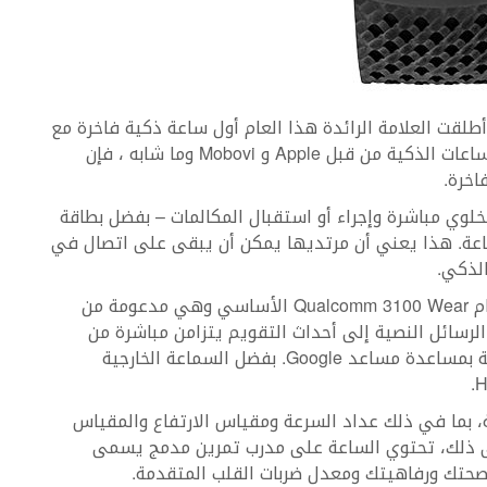
وجيا. أطلقت العلامة الرائدة هذا العام أول ساعة ذكية فاخرة مع
4G LTE. في حين أن هذه الوظيفة شائعة في الساعات الذكية من قبل Apple و Mobovi وما شابه ، فإن
شيط الاتصال الخلوي مباشرة وإجراء أو استقبال المكالمات – بفضل بطاقة
ركيبها داخل الساعة. هذا يعني أن مرتديها يمكن أن يبقى على اتصال في
لذكي.
تعمل هذه الساعة، مثل سابقتها، Summit 2 ، بنظام Qualcomm 3100 Wear الأساسي وهي مدعومة من
 شيء من الرسائل النصية إلى أحداث التقويم يتزامن مباشرة من
هاتفك الذكي ويمكن إدارة المهام اليومية بسهولة بمساعدة مساعد Google. بفضل السماعة الخارجية
ة أدوات كاملة، بما في ذلك عداد السرعة ومقياس الارتفاع والمقياس
إلى ذلك، تحتوي الساعة على مدرب تمرين مدمج يسمى