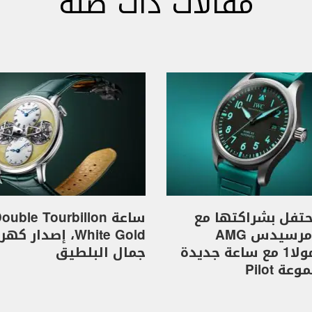
مقالات ذات صلة
I تحتفل بشراكتها مع
ساعة ouble Tourbillon
فريق مرسيدس AMG
White Gold، إصدار 
للفورمولا1 مع ساعة جديدة
جمال البلطيق
ة Pilot