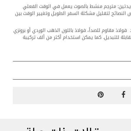
ديدتين: مترجم منشط بالصوت يعمل في الوقت الفعلي
ي الساعة ببعض النصائح لتقليل مشكلة السفر الطويل وتغيير الوقت بين
 علب للاختيار من بينها: فولاذ DLC أسود فولاذ مقاوم للصدأ، فولاذ باللون الذهب الوردي أو برونزي
قابلة للتبديل. كما يمكن استخدام أكثر من ألف تركيبة