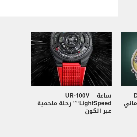
D
ساعة UR-100V –
كهرماني
“LightSpeed” رحلة ملحمية
عبر الكون