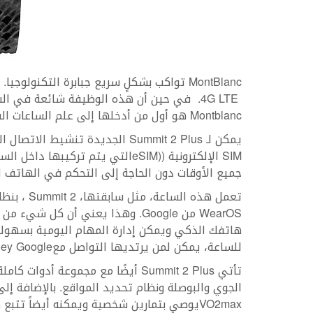
MontBlanc تواكب بشكلٍ سريع جبابرة التكنول
Montblanc هو أول من أدخلها إلى علم الساعات الفاخرة.
يمكن لـ Summit 2 Plus الجديدة تن
SIM الإلكترونية ((eSIMالتي يتم ت
جميع الأوقات دون الحاجة إلى التحكم في الهاتف ا
WearOS من Google. وهذا يعني أن كل
للساعة، يمكن لمن يرتديها التواصل معHey Google.
تأتي Summit 2 Plus أيضًا مع مجموع
الجوي والبوصلة ونظام تحديد المواقع. بالإضافة 
VO2maxيوصي بتمارين شخصية ويمكنه أيضاً تتبع صحتك ورفاهيتك ومعدل ضربات القلب المتقدمة.