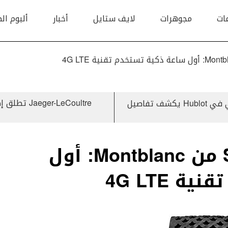
ات
مجوهرات
لايف ستايل
أخبار
ألبوم ال
Jaeger-LeCoultre تطلق إصدارين عصريين من ساعتها Memovox الكلاسيكية
لقاء خاص مع David Tedeschi المدير الإقليمي في Hublot يكشف تفاصيل
ساعة Summit 2 plus من Montblanc: أول
 4G LTE