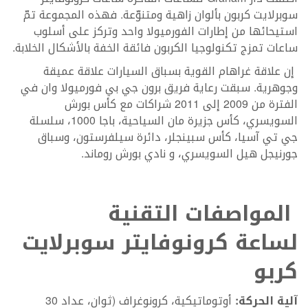
سوبرلايت كربون بألوان زاهية ومتنوّعة. فهذه المجموعة تمّ
استيحائها من إطارات الفورميولا واحد وتركز على أسلوب
ساعات تمزج تكنولوجيا الكربون فائقة الخفة بالأشكال الخلابة.
إن علاقة غراهام القوية بسباق السيارات علاقة عميقة
وجوهرية. سبقت رعاية فريق برون جي بي فورميولا وان في
الفترة من 2009 إلى 2011 شراكات مع كأس بورش
السويسري، كأس جزيرة مان السياحية، باجا 1000، سلسلة
جي تي آسيا، كأس سبينجلر، دائرة سيلفرستون، وسباق
جورنيجل هيل السويسري، و نادي بورش روماند.
المواصفات التقنية
لساعة كرونوفايتر سوبرلايت
كربو
آلية الحركة:
أوتوماتيكية، كرونوغراف (ثوانٍ، عداد 30