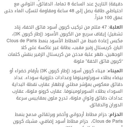
دقيقة) التاريخ عند الساعة 8 تماما، الدقائق، الثواني مع
احتياطي طاقة يصل إلى 48 ساعة ومقاومة لتسرّب الماء حتى
عمق 100 متراً.
العلبة
: 47 مللم من تركيب كربون أسود فائق الخفة، زناد
تشغيل/ إيقاف سريع من الكربون الأسود (إطار كربون 3K)،
مكبس إعادة ضبط من المطاط الأسود بنمط Clous de Paris
البارز، كريستال زفير مقبب، بطانة غير عاكسة على كلا
الوجهين، ظهر علبة مدخن من كريستال الزفير بنقش كلمات
“كربون فائق الخفة” ملونة
الميناء
: ميناء كربون أسود (إطار كربون 3K) بأرقام خضراء أو
بيضاء بطلاء سوبرلومينوفا وعدادات حلزونية سوداء. عداد
دقائق معكوس بمؤشر مطلي لإظهار عقارب نقطة البداية
السوداء بطلاء السوبرلومينوفا. عقارب كرونو ملونة، عقارب
عدادات دقائق وثوانٍ ملونة، تدرج ملون بمقاييس سرعة
الدوران والدقائق.
الحزام
: حزام مطاط أرجواني وأخضر وبرتقالي مدمج بنمط
Clous de Paris، حزام مطاط أسود إضافي، مشبك كربون