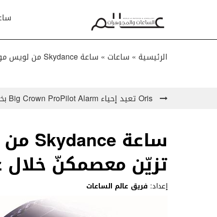
ساع
الرئيسية »
ساعات
»
ساعة Skydance من لويس موانيه سوف تزيّن معصمكنّ خلال عيد الفطر
Oris تعيد إحياء Big Crown ProPilot Alarm بخاصية التنبيه الجديدة!
ساعة e
تزيّن معصمكنّ خلال 
إعداد:
فريق عالم الساعات