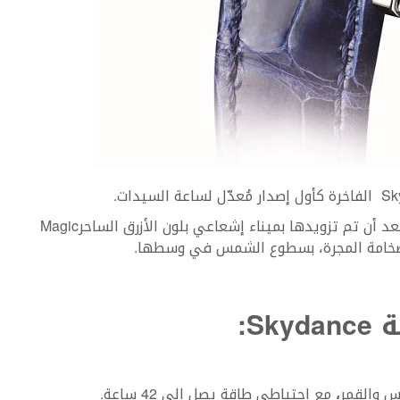
وقد أصبحت ساعة Skydance احتفالاً بفضاء فلكي بعد أن تم تزويدها بميناء إشعاعي بلون الأزرق الساحرMagic
ة
Skydance
:
،
مع احتياطي طاقة يصل إلى 42 ساعة.