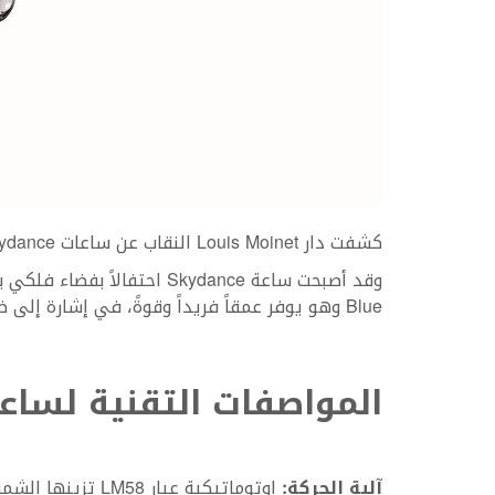
كشفت دار Louis Moinet النقاب عن ساعات Skydance الفاخرة كأول إصدار مُعدّل لساعة السيدات.
Blue وهو يوفر عمقاً فريداً وقوةً، في إشارة إلى ضخامة المجرة، بسطوع الشمس في وسطها.
المواصفات التقنية لساع
آلية الحركة:
اوتوماتيكية عيار LM58 تزينها الشمس والقمر