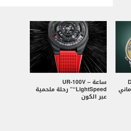
D
ساعة UR-100V –
كهرماني
“LightSpeed” رحلة ملحمية
عبر الكون