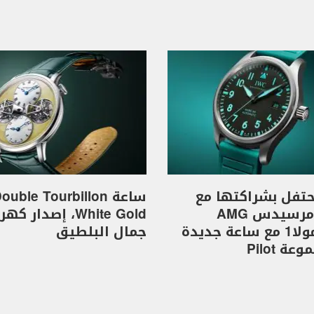
I تحتفل بشراكتها مع
ساعة ouble Tourbillon
فريق مرسيدس AMG
White Gold، إصدار 
للفورمولا1 مع ساعة جديدة
جمال البلطيق
ة Pilot