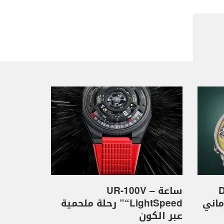
D
ساعة UR-100V –
كهرماني
“LightSpeed” رحلة ملحمية
عبر الكون