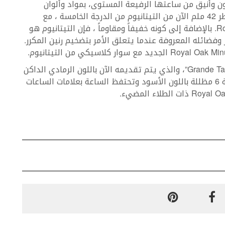
للون وأنيق من ساعتها الرفيعة المستوى، بمواد وألوان
جديدة. صُنعت علبة Royal Oak Supersonnerie بقطر 42 ملم الآن من التيتانيوم من الدرجة الخامسة ، مع
أسطح مصقولة – وكلها كلاسيكية لساعة Royal Oak. بالإضافة إلى كونه خفيفاً ومقاوماً ، فإن التيتانيوم هو
Supersonnerie، بصوته المميز وفضائله المعروفة عندما يتعلق الأمر بتضخيم رنين المكرر.
جديد في الساعة أيضاً هو الميناء ، بنمط “Grande Tapisserie”، والذي يتم تقديمه الآن باللون الرمادي الداكن
الأنيق مع تأثير التدرج. الثواني الصغيرة عند الساعة 6 مظللة باللون الأسود وتحتفظ الساعة بعلامات الساعات