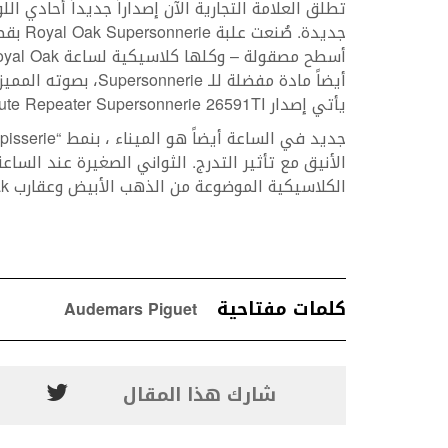
تطلق العلامة التجارية الآن إصداراً جديداً أحادي ا
أيضاً مادة مفضلة للـ 
يأتي إصدار Royal Oak Minute Repeater Supersonnerie 26591TI الجديد مع سوار كلاسيكي من التيتانيوم.
الكلاسيكية الموضوعة من الذهب الأبيض وعقارب Royal Oak ذات الطلاء المضيء.
كلمات مفتاحية
Audemars Piguet
شارك هذا المقال