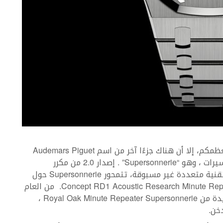
على الرغم من أن “Royal Oak” قد يبدو مألوفًا لمعظمكم، إلا أن هناك جزءًا آخر من اسم Audemars Piguet
المذهل الذي سيحتاج بالتأكيد إلى المزيد من التفسيرات ، وهو “Supersonnerie” . إصدار 2.0 من مكرر
الدقائق، وهي ساعة تحمل 3 براءات اختراع وحلول تقنية متعددة غير مسبوقة، تتمحور Supersonnerie حول
الأداء الصوتي الرائع – وهي فكرة تعود إلى Concept RD1 Acoustic Research Minute Repeater. من العام
2016. اليوم، تكشف العلامة التجارية عن نسخة جديدة من Royal Oak Minute Repeater Supersonnerie ،
دخن.