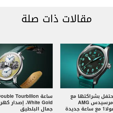
مقالات ذات صلة
I تحتفل بشراكتها مع
ساعة ouble Tourbillon
فريق مرسيدس AMG
White Gold، إصدار 
للفورمولا1 مع ساعة جديدة
جمال البلطيق