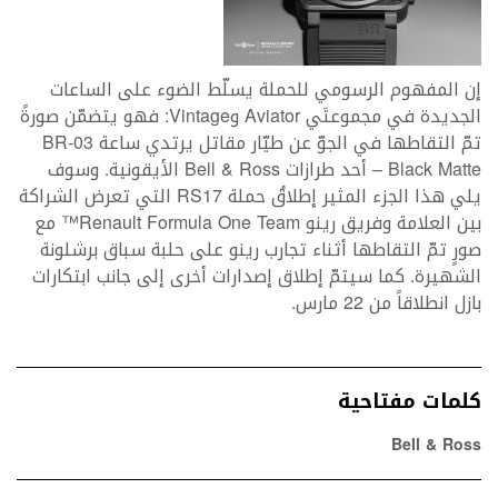
إن المفهوم الرسومي للحملة يسلّط الضوء على الساعات
الجديدة في مجموعتَي Aviator وVintage: فهو يتضمّن صورةً
تمّ التقاطها في الجوّ عن طيّار مقاتل يرتدي ساعة BR-03
Black Matte – أحد طرازات Bell & Ross الأيقونية. وسوف
يلي هذا الجزء المثير إطلاقُ حملة RS17 التي تعرض الشراكة
بين العلامة وفريق رينو Renault Formula One Team™ مع
صورٍ تمّ التقاطها أثناء تجارب رينو على حلبة سباق برشلونة
الشهيرة. كما سيتمّ إطلاق إصدارات أخرى إلى جانب ابتكارات
بازل انطلاقاً من 22 مارس.
كلمات مفتاحية
Bell & Ross