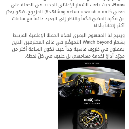
Ross
، حيث يلعب الشعار الإعلاني الجديد في الحملة على
معنى كلمة « watch » (ساعة ومشاهدة) المزدوج، فهو يعبّر
عن فكرة المضيّ قدُماً والنظر إلى البعيد دائماً مع ساعات
أكثر إتقاناً وأداءً.
ويتيح لنا المفهوم البصري لهذه الحملة الإعلانية المرتبط
بشعار Watch beyond التموضُع في عالم المحترفين الذين
يعملون في ظروف قاسية جداً حيث تكون الساعة أكثر من
مجرّد أداةٍ لخدمة مهامهم، بل حليفٍ في كلّ لحظة.