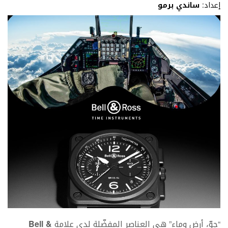
إعداد:
ساندي برمو
“جوّ، أرض وماء” هي العناصر المفضّلة لدى علامة
Bell &