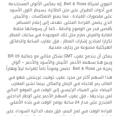
النووي لشركة Bell & Ross. إنه يعكس الألوان المستخدمة
في أدوات الطيران على متن الطائرة. يسيطر اللون الأسود
على مقصورات القيادة ، مما يمنع الانعكاسات ، والأبيض
الذي يضمن القراءة المثلى. تهدف إلى إعلام المسافر
بأقصى قدر من الوضوح والدقة ، كما أن رسوماتها متقنة
للغاية والعرض صارم مثل تلك الموجودة في ساعات المطار.
تكرارا لمبادئ إشارات المطار ، فإن عقارب الساعة والدقائق
الهيكلية مصنوعة من زخارف معدنية.
يمكن أن يندمج عقرب GMT بشكل مثالي مع جمالية BR 05
ويبرز هنا بسهمه الأحمر. الأبيض والأسود والأحمر – ألوان
رمزية من Bell & Ross تضمن وضوحاً تاماً للقراءة ليلاً ونهاراً.
هذا السهم أكثر من مجرد عقرب توقيت غرينتش، فهو في
الغالب رمز للاتجاه في الزمان والمكان. بينما تشير العقارب
البيضاء على الميناء الرئيسي إلى الوقت في الموقع الحالي
لمن يرتديها ، فإن عقرب السهم الأحمر على الإطار الداخلي
المتدرج على مدار 24 ساعة يوضح الوقت في بلده الأصلي.
لقراءة الوقت في لمح البصر، فإن نصف الدائرة السوداء على