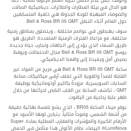
والوقت. جعل عدم التنقل تجربة السفر مرغوبة للغاية ، كما
هو الحال في بيئة المطارات والطائرات. ديناميكية الصالات
والضوضاء المبهجة للوحة الجدولة هي خلفية المتسابقين
حول العالم أثناء التنقل Bell & Ross BR 05 GMT.
سوف يهبطون في عواصم مختلفة ، ويتصلون بمناطق زمنية
مختلفة، مع مراعاة الفترات الزمنية المتعددة: الطريق هو
طريق السماء الذي يؤدي إلى اتجاهات وتجارب حياة جديدة.
يوسع Bell & Ross BR 05 GMT مجال الاحتمالات ويوقظ
بصيص أمل ويعيدنا إلى واقعنا الديناميكي.
ساعة Bell & Ross BR 05 GMT هي مزيج من المواد غير
القابلة للصدأ والقوية التي تغلف أرقى ميكانيكات صناعة
الساعات السويسرية. مزودةً بكاليبر أوتوماتيكية بوظيفة
GMT ، تكشف الساعة عن القلب النابض لحركتها من خلال
ظهر علبة زجاجية من الياقوت.
يوفر ميناء الساعة BR05 ، الذي يشع بلمسة نهائية خفيفة
من أشعة الشمس، وضوحاً مثالياً. يتباين لونها الأسود مع
الأرقام الكبيرة والمؤشرات والعقارب المطلية بمادة Super-
LumiNova® البيضاء. نظام الألوان هذا متأصل في الحمض